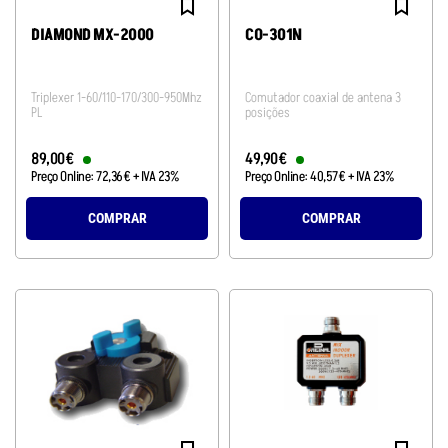
DIAMOND MX-2000
CO-301N
Triplexer 1-60/110-170/300-950Mhz
Comutador coaxial de antena 3
PL
posições
89
,
00
€
49
,
90
€
Preço Online:
72
,
36
€
+ IVA 23%
Preço Online:
40
,
57
€
+ IVA 23%
COMPRAR
COMPRAR