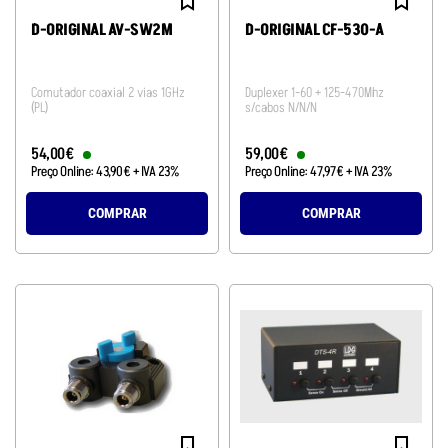
D-ORIGINAL AV-SW2M
D-ORIGINAL CF-530-A
Comutador coaxial 2 vias 1GHz
Duplexer 1-60 + 125-470Mhz
(PL)
s/cabos N/N/N
54
,
00
€
59
,
00
€
Preço Online:
43
,
90
€
+ IVA 23%
Preço Online:
47
,
97
€
+ IVA 23%
COMPRAR
COMPRAR