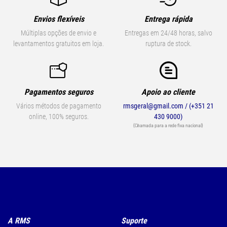
Envios flexíveis
Entrega rápida
Múltiplas opções de envio e
Entregas em 24/48 horas, salvo
levantamentos gratuitos em loja.
ruptura de stock.
Pagamentos seguros
Apoio ao cliente
Vários métodos de pagamento
rmsgeral@gmail.com / (+351 21
online, 100% seguros.
430 9000)
(Chamada para a rede fixa nacional)
A RMS
Suporte