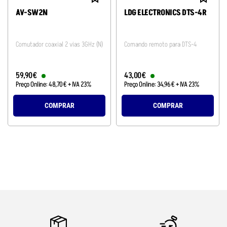
AV-SW2N
LDG ELECTRONICS DTS-4R
Comutador coaxial 2 vias 3GHz (N)
Comando remoto para DTS-4
59
,
90
€
43
,
00
€
Preço Online:
48
,
70
€
+ IVA 23%
Preço Online:
34
,
96
€
+ IVA 23%
COMPRAR
COMPRAR