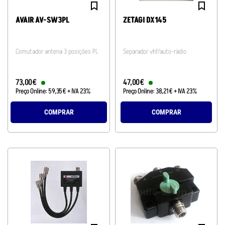
AVAIR AV-SW3PL
ZETAGI DX145
Comutador antena 3 posições PL
Separador vhf/auto-rádio
73
,
00
€
47
,
00
€
Preço Online:
59
,
35
€
+ IVA 23%
Preço Online:
38
,
21
€
+ IVA 23%
COMPRAR
COMPRAR