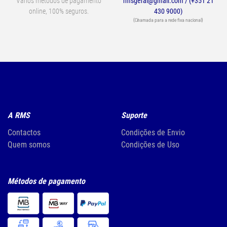
Vários métodos de pagamento
rmsgeral@gmail.com / (+351 21
online, 100% seguros.
430 9000)
(Chamada para a rede fixa nacional)
A RMS
Suporte
Contactos
Condições de Envio
Quem somos
Condições de Uso
Métodos de pagamento