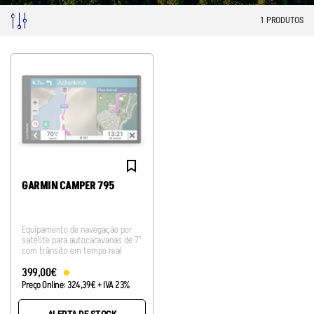
1
PRODUTOS
GARMIN CAMPER 795
Equipamento de navegação por
satélite para autocaravanas de 7"
com trânsito em tempo real
399
,
00
€
Preço Online:
324
,
39
€
+ IVA 23%
ALERTA DE STOCK