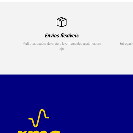
Envios flexíveis
Múltiplas opções de envio e levantamentos gratuitos em
Entregas 
loja.