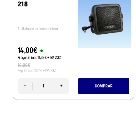
218
Altifalante externo 9x9cm
14
,
00
€
Preço Online:
11
,
38
€
+ IVA 23%
16
,
00
€
Pvp Tabela:
13
,
01
€
+ IVA 23%
-
+
COMPRAR