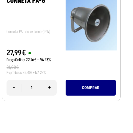
CORNETA PA-8
Corneta PA uso externo (15W)
27
,
99
€
Preço Online:
22
,
76
€
+ IVA 23%
31
,
00
€
Pvp Tabela:
25
,
20
€
+ IVA 23%
-
+
COMPRAR