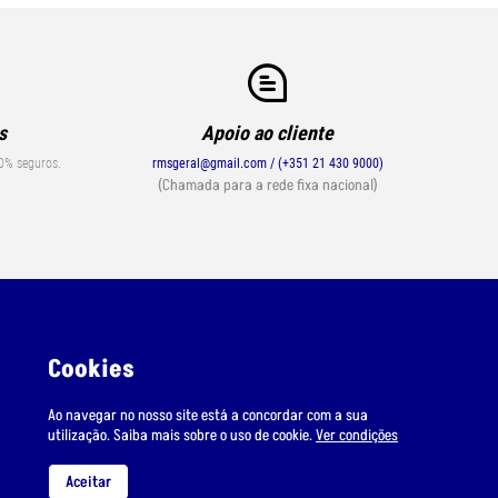
s
Apoio ao cliente
0% seguros.
rmsgeral@gmail.com / (+351 21 430 9000)
(Chamada para a rede fixa nacional)
Cookies
Ao navegar no nosso site está a concordar com a sua
utilização. Saiba mais sobre o uso de cookie.
Ver condições
Suporte
Condições de Envio
Aceitar