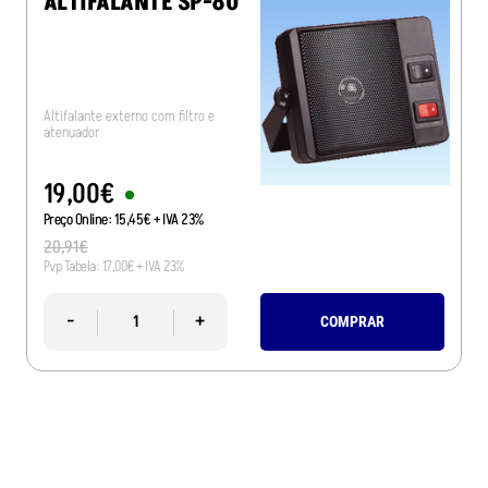
ALTIFALANTE SP-80
Altifalante externo com filtro e
atenuador
19
,
00
€
Preço Online:
15
,
45
€
+ IVA 23%
20
,
91
€
Pvp Tabela:
17
,
00
€
+ IVA 23%
-
+
COMPRAR