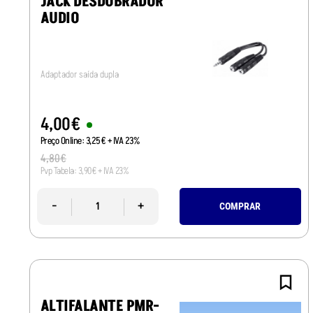
JACK DESDOBRADOR
AUDIO
Adaptador saída dupla
4
,
00
€
Preço Online:
3
,
25
€
+ IVA 23%
4
,
80
€
Pvp Tabela:
3
,
90
€
+ IVA 23%
-
+
COMPRAR
ALTIFALANTE PMR-