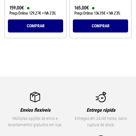
159
,
00
€
165
,
00
€
Preço Online:
129
,
27
€
+ IVA 23%
Preço Online:
134
,
15
€
+ IVA 23%
COMPRAR
COMPRAR
Envios flexíveis
Entrega rápida
Múltiplas opções de envio e
Entregas em 24/48 horas, salvo
levantamentos gratuitos em loja.
ruptura de stock.