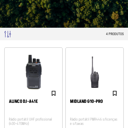
4
PRODUTOS
ALINCO DJ-A41E
MIDLAND G10-PRO
Rádio portátil UHF profissional
Rádio portátil PMR446 s/licenças
(400-470MHz)
e s/taxas