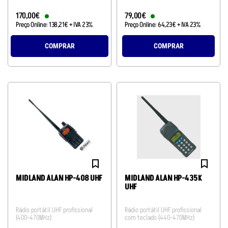
170
,
00
€
79
,
00
€
Preço Online:
138
,
21
€
+ IVA 23%
Preço Online:
64
,
23
€
+ IVA 23%
COMPRAR
COMPRAR
MIDLAND ALAN HP-408 UHF
MIDLAND ALAN HP-435K
UHF
Rádio portátil UHF profissional
Rádio portátil UHF profissional
(400-470MHz)
com teclado (440-470MHz)