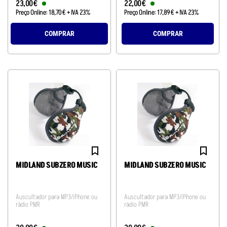
23
,
00
€
22
,
00
€
Preço Online:
18
,
70
€
+ IVA 23%
Preço Online:
17
,
89
€
+ IVA 23%
COMPRAR
COMPRAR
MIDLAND SUBZERO MUSIC
MIDLAND SUBZERO MUSIC
Auscultador para MP3/iPhone ou
Auscultador para MP3/iPhone ou
rádio PMR
rádio PMR