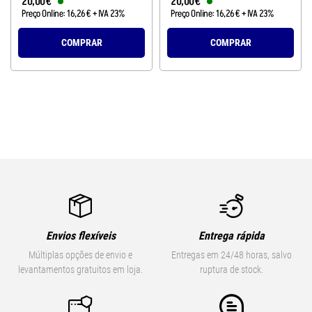
20
,
00
€
20
,
00
€
Preço Online:
16
,
26
€
+ IVA 23%
Preço Online:
16
,
26
€
+ IVA 23%
COMPRAR
COMPRAR
Envios flexíveis
Entrega rápida
Múltiplas opções de envio e
Entregas em 24/48 horas, salvo
levantamentos gratuitos em loja.
ruptura de stock.