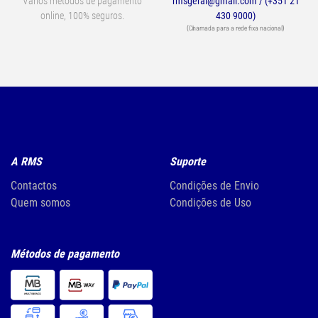
Vários métodos de pagamento
rmsgeral@gmail.com / (+351 21
online, 100% seguros.
430 9000)
(Chamada para a rede fixa nacional)
A RMS
Suporte
Contactos
Condições de Envio
Quem somos
Condições de Uso
Métodos de pagamento