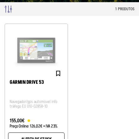
1
PRODUTOS
GARMIN DRIVE 53
Navegador/gps automovel info
tráfego EU 010-02858-10
155
,
00
€
Preço Online:
126
,
02
€
+ IVA 23%
ALERTA DE STOCK