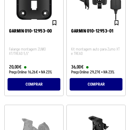
GARMIN 010-12953-00
GARMIN 010-12953-01
Falange montagem ZUMO
Kit montagem auto para Zumo XT
XT/TREAD 5,5"
e TREAD
20
,
00
€
36
,
00
€
Preço Online:
16
,
26
€
+ IVA 23%
Preço Online:
29
,
27
€
+ IVA 23%
COMPRAR
COMPRAR