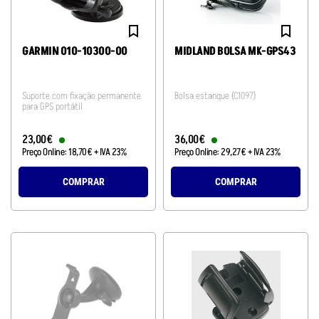
GARMIN 010-10300-00
MIDLAND BOLSA MK-GPS43
Suporte com fixação permanente
Bolsa estanque (C1097)
para GPS portátil
23
,
00
€
36
,
00
€
Preço Online:
18
,
70
€
+ IVA 23%
Preço Online:
29
,
27
€
+ IVA 23%
COMPRAR
COMPRAR