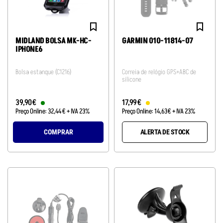
MIDLAND BOLSA MK-HC-
GARMIN 010-11814-07
IPHONE6
Bolsa estanque (C1216)
Correia de relógio GPS+ABC de
silicone
39
,
90
€
17
,
99
€
Preço Online:
32
,
44
€
+ IVA 23%
Preço Online:
14
,
63
€
+ IVA 23%
COMPRAR
ALERTA DE STOCK