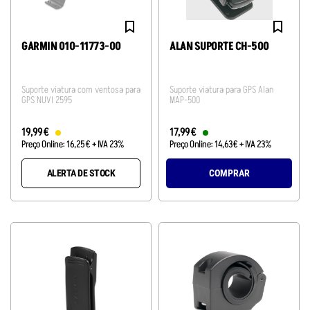
GARMIN 010-11773-00
ALAN SUPORTE CH-500
Suporte viatura com ventosa para
Suporte viatura para GPS Alan
GPS NUVI 2595
MAP-500
19
,
99
€
17
,
99
€
Preço Online:
16
,
25
€
+ IVA 23%
Preço Online:
14
,
63
€
+ IVA 23%
ALERTA DE STOCK
COMPRAR