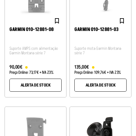
GARMIN 010-12881-08
GARMIN 010-12881-03
Suporte AMPS com alimentação
Suporte mota Garmin Montana
Garmin Montana série 7
série 7
90
,
00
€
135
,
00
€
Preço Online:
73
,
17
€
+ IVA 23%
Preço Online:
109
,
76
€
+ IVA 23%
ALERTA DE STOCK
ALERTA DE STOCK