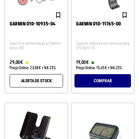
GARMIN 010-10935-04
GARMIN 010-11765-00
Suporte e alimentação p/ Garmin
Suporte viatura com ventosa para
série 700
GPS NUVI 30
29
,
00
€
19
,
00
€
Preço Online:
23
,
58
€
+ IVA 23%
Preço Online:
15
,
45
€
+ IVA 23%
ALERTA DE STOCK
COMPRAR