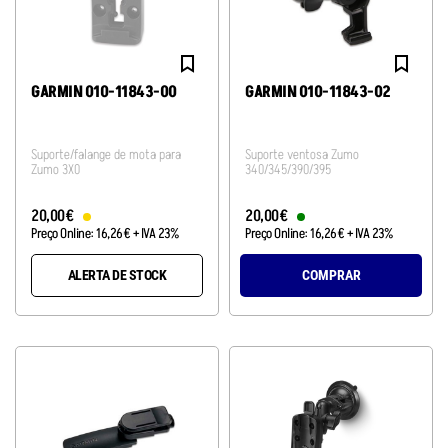
GARMIN 010-11843-00
GARMIN 010-11843-02
Suporte/falange de mota para
Suporte ventosa Zumo
Zumo 3X0
340/345/390/395
20
,
00
€
20
,
00
€
Preço Online:
16
,
26
€
+ IVA 23%
Preço Online:
16
,
26
€
+ IVA 23%
ALERTA DE STOCK
COMPRAR