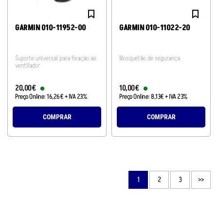
GARMIN 010-11952-00
GARMIN 010-11022-20
Suporte universal para fixação ao
Mosquetão de segurança
ventilador
20
,
00
€
10
,
00
€
Preço Online:
16
,
26
€
+ IVA 23%
Preço Online:
8
,
13
€
+ IVA 23%
COMPRAR
COMPRAR
1
2
3
>>