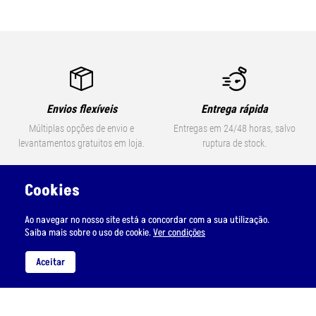
Envios flexíveis
Entrega rápida
Múltiplas opções de envio e
Entregas em 24/48 horas, salvo
levantamentos gratuitos em loja.
ruptura de stock.
Cookies
Pagamentos seguros
Apoio ao cliente
Ao navegar no nosso site está a concordar com a sua utilização.
Vários métodos de pagamento
rmsgeral@gmail.com / (+351 21
Saiba mais sobre o uso de cookie.
Ver condições
online, 100% seguros.
430 9000)
(Chamada para a rede fixa nacional)
Aceitar