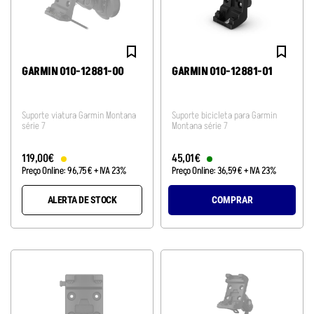
GARMIN 010-12881-00
GARMIN 010-12881-01
Suporte viatura Garmin Montana
Suporte bicicleta para Garmin
série 7
Montana série 7
119
,
00
€
45
,
01
€
Preço Online:
96
,
75
€
+ IVA 23%
Preço Online:
36
,
59
€
+ IVA 23%
ALERTA DE STOCK
COMPRAR