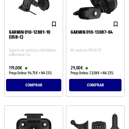
GARMIN 010-12881-10
GARMIN 010-13087-04
(USB-C)
Suporte de ventosa c/altifalante
Kit ventosa TREAD 10"
p/Montana 7xx
119
,
00
€
29
,
00
€
Preço Online:
96
,
75
€
+ IVA 23%
Preço Online:
23
,
58
€
+ IVA 23%
COMPRAR
COMPRAR