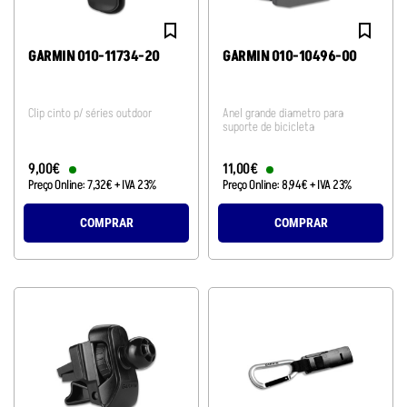
GARMIN 010-11734-20
GARMIN 010-10496-00
Clip cinto p/ séries outdoor
Anel grande diametro para
suporte de bicicleta
9
,
00
€
11
,
00
€
Preço Online:
7
,
32
€
+ IVA 23%
Preço Online:
8
,
94
€
+ IVA 23%
COMPRAR
COMPRAR