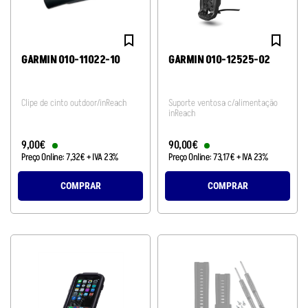
GARMIN 010-11022-10
GARMIN 010-12525-02
Clipe de cinto outdoor/inReach
Suporte ventosa c/alimentação
inReach
9
,
00
€
90
,
00
€
Preço Online:
7
,
32
€
+ IVA 23%
Preço Online:
73
,
17
€
+ IVA 23%
COMPRAR
COMPRAR