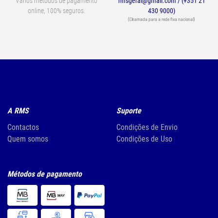
Vários métodos de pagamento
rmsgeral@gmail.com / (+351 21
online, 100% seguros.
430 9000)
(Chamada para a rede fixa nacional)
A RMS
Suporte
Contactos
Condições de Envio
Quem somos
Condições de Uso
Métodos de pagamento