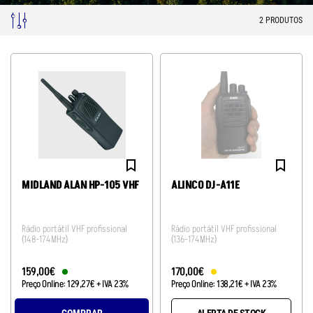
2
PRODUTOS
MIDLAND ALAN HP-105 VHF
ALINCO DJ-A11E
Rádio portátil VHF profissional
Rádio portátil VHF profissional
(148-174MHz)
(136-174MHz)
159
,
00
€
170
,
00
€
Preço Online:
129
,
27
€
+ IVA 23%
Preço Online:
138
,
21
€
+ IVA 23%
COMPRAR
ALERTA DE STOCK