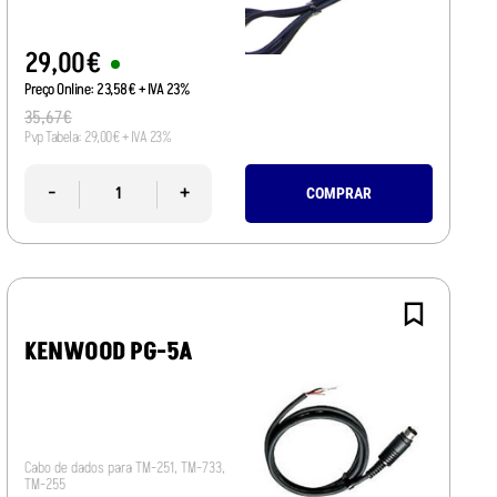
29
,
00
€
Preço Online:
23
,
58
€
+ IVA 23%
35
,
67
€
Pvp Tabela:
29
,
00
€
+ IVA 23%
-
+
COMPRAR
KENWOOD PG-5A
Cabo de dados para TM-251, TM-733,
TM-255