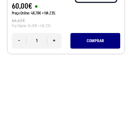
60
,
00
€
Preço Online:
48
,
78
€
+ IVA 23%
66
,
42
€
Pvp Tabela:
54
,
00
€
+ IVA 23%
-
+
COMPRAR