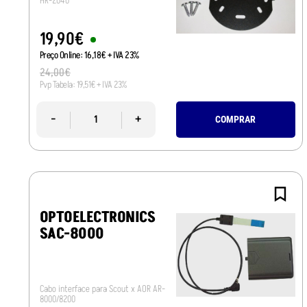
HR-2040
19
,
90
€
Preço Online:
16
,
18
€
+ IVA 23%
24
,
00
€
Pvp Tabela:
19
,
51
€
+ IVA 23%
-
+
COMPRAR
OPTOELECTRONICS
SAC-8000
Cabo interface para Scout x AOR AR-
8000/8200