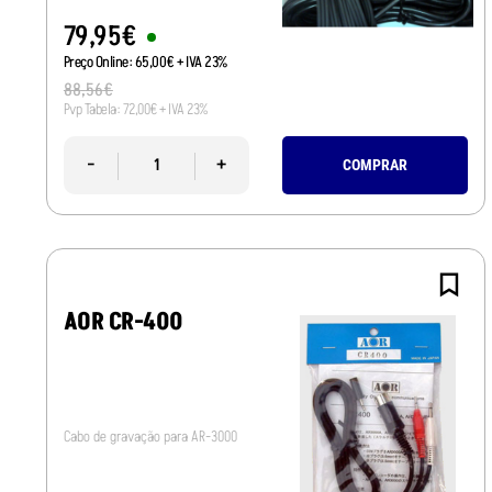
79
,
95
€
Preço Online:
65
,
00
€
+ IVA 23%
88
,
56
€
Pvp Tabela:
72
,
00
€
+ IVA 23%
-
+
COMPRAR
AOR CR-400
Cabo de gravação para AR-3000