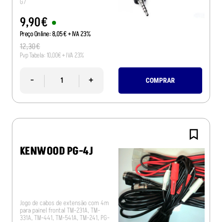
G7
9
,
90
€
Preço Online:
8
,
05
€
+ IVA 23%
12
,
30
€
Pvp Tabela:
10
,
00
€
+ IVA 23%
-
+
COMPRAR
KENWOOD PG-4J
Jogo de cabos de extensão com 4m
para painel frontal TM-231A, TM-
331A, TM-441, TM-541A, TM-241, PG-