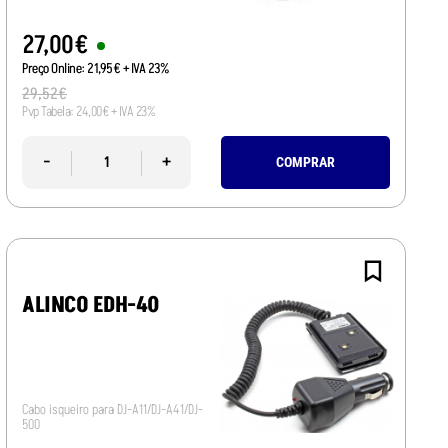
27
,
00
€
Preço Online:
21
,
95
€
+ IVA 23%
29
,
52
€
Pvp Tabela:
24
,
00
€
+ IVA 23%
-
+
COMPRAR
ALINCO EDH-40
Cabo isqueiro para DJ-A11/DJ-A41/DJ-
500