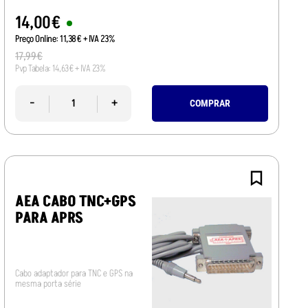
14
,
00
€
Preço Online:
11
,
38
€
+ IVA 23%
17
,
99
€
Pvp Tabela:
14
,
63
€
+ IVA 23%
-
+
COMPRAR
AEA CABO TNC+GPS
PARA APRS
Cabo adaptador para TNC e GPS na
mesma porta série