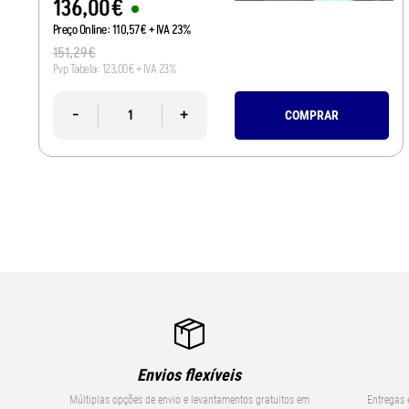
136
,
00
€
Preço Online:
110
,
57
€
+ IVA 23%
151
,
29
€
Pvp Tabela:
123
,
00
€
+ IVA 23%
-
+
COMPRAR
Envios flexíveis
Múltiplas opções de envio e levantamentos gratuitos em
Entregas 