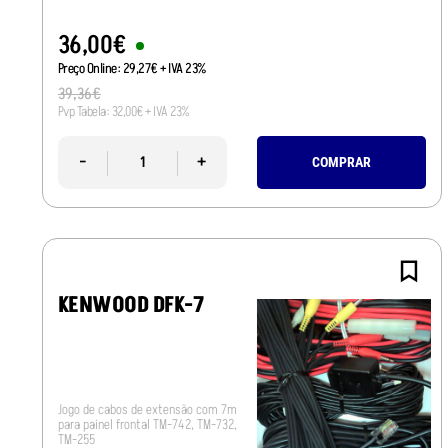
36
,
00
€
Preço Online:
29
,
27
€
+ IVA 23%
39
,
36
€
Pvp Tabela:
32
,
00
€
+ IVA 23%
-
+
COMPRAR
KENWOOD DFK-7
Jogo de cabos de extensão com 7m
para painel frontal TM-742, TM-732,
TM-255