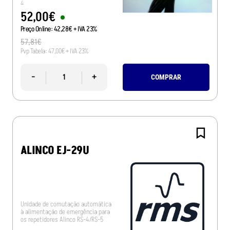
4
52
,
00
€
Preço Online:
42
,
28
€
+ IVA 23%
57
,
81
€
Pvp Tabela:
47
,
00
€
+ IVA 23%
-
+
COMPRAR
ALINCO EJ-29U
Unidade de comutação automática
à alimentação de emergência para
os repetidores Alinco RS-4/RS-5