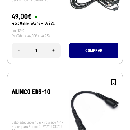
para Alinco DX-SR8/DX-R8
49
,
00
€
Preço Online:
39
,
84
€
+ IVA 23%
54
,
12
€
Pvp Tabela:
44
,
00
€
+ IVA 23%
-
+
COMPRAR
ALINCO EDS-10
Cabo adaptador 1 Jack roscado 4P x
2 Jack para Alinco DJ-V17/DJ-S17/DJ-