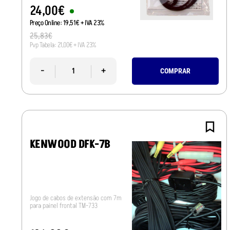
24
,
00
€
Preço Online:
19
,
51
€
+ IVA 23%
25
,
83
€
Pvp Tabela:
21
,
00
€
+ IVA 23%
-
+
COMPRAR
KENWOOD DFK-7B
Jogo de cabos de extensão com 7m
para painel frontal TM-733