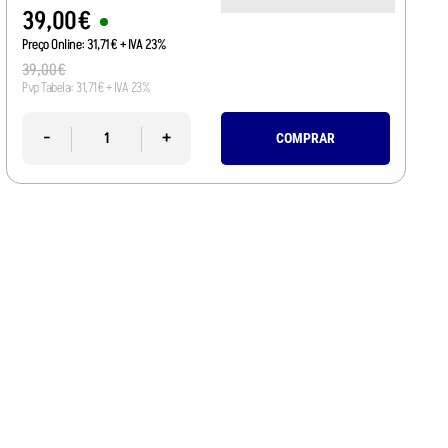
39
,
00
€
Preço Online:
31
,
71
€
+ IVA 23%
39
,
00
€
Pvp Tabela:
31
,
71
€
+ IVA 23%
-
+
COMPRAR