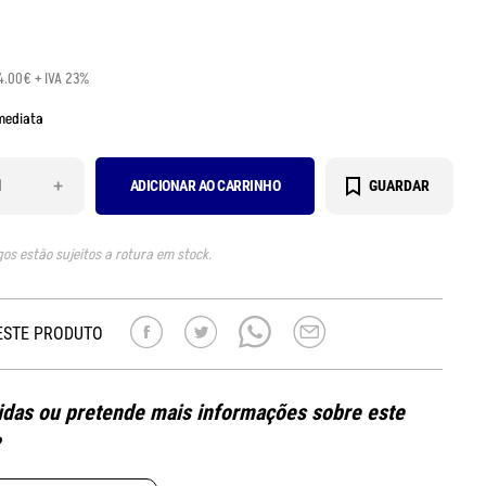
4.00€ + IVA 23%
mediata
+
ADICIONAR AO CARRINHO
GUARDAR
gos estão sujeitos a rotura em stock.
ESTE PRODUTO
das ou pretende mais informações sobre este
?