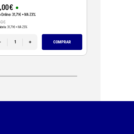
,
00
€
60
,
00
€
o Online:
31
,
71
€
+ IVA 23%
Preço Online:
48
,
78
€
+
00
€
66
,
42
€
abela:
31
,
71
€
+ IVA 23%
Pvp Tabela:
54
,
00
€
+ IVA 
-
+
-
COMPRAR