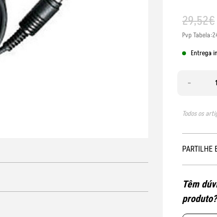
29
,
52
€
Pvp Tabela:2
Entrega i
-
Todos os arti
PARTILHE 
Têm dúvi
produto