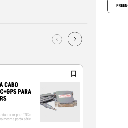
PREEN
A CABO
ALINCO EJ-
C+GPS PARA
RS
 adaptador para TNC e
Unidade de comutaçã
na mesma porta série
automática à aliment
emergência para os
repetidores Alinco RS