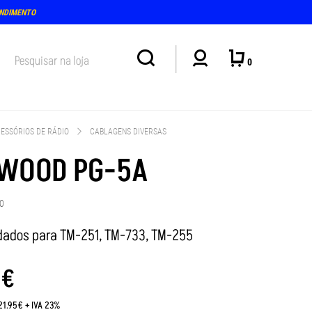
ENDIMENTO
0
ESSÓRIOS DE RÁDIO
CABLAGENS DIVERSAS
WOOD PG-5A
0
dados para TM-251, TM-733, TM-255
0
€
21.95€ + IVA 23%