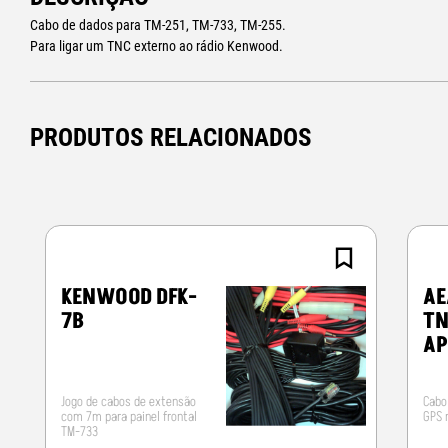
Cabo de dados para TM-251, TM-733, TM-255.
Para ligar um TNC externo ao rádio Kenwood.
PRODUTOS RELACIONADOS
KENWOOD DFK-
AE
7B
TN
AP
Jogo de cabos de extensão
Cabo
com 7m para painel frontal
GPS 
TM-733