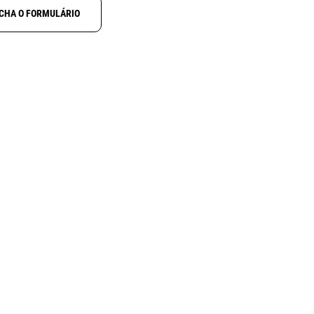
CHA O FORMULÁRIO
29U
AOR CR-400
o
Cabo de gravação para AR-
ação de
3000
-4/RS-5