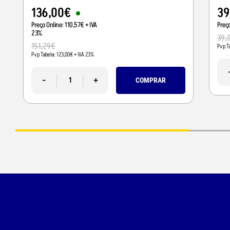
136
,
00
€
39
Preço Online:
110
,
57
€
+ IVA
Preç
23%
39
,
151
,
29
€
Pvp T
Pvp Tabela:
123
,
00
€
+ IVA 23%
-
+
COMPRAR