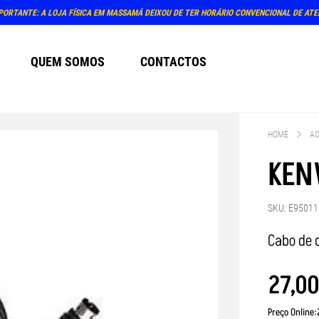
PORTANTE: A LOJA FÍSICA EM MASSAMÁ DEIXOU DE TER HORÁRIO CONVENCIONAL DE AT
QUEM SOMOS
CONTACTOS
HOME
AC
KEN
SKU: E95011
Cabo de 
27
,
0
Preço Online: