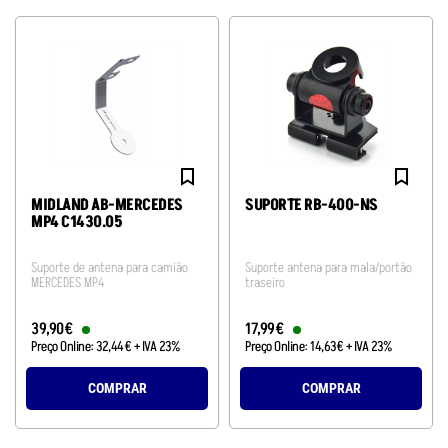
MIDLAND AB-MERCEDES
SUPORTE RB-400-NS
MP4 C1430.05
Suporte de antena para camião
Suporte antena para mala/portão
MERCEDES MP4
traseiro
39
,
90
€
17
,
99
€
Preço Online:
32
,
44
€
+ IVA 23%
Preço Online:
14
,
63
€
+ IVA 23%
COMPRAR
COMPRAR