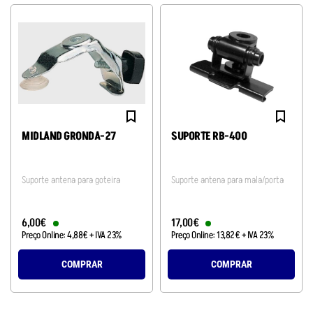
MIDLAND GRONDA-27
SUPORTE RB-400
Suporte antena para goteira
Suporte antena para mala/porta
6
,
00
€
17
,
00
€
Preço Online:
4
,
88
€
+ IVA 23%
Preço Online:
13
,
82
€
+ IVA 23%
COMPRAR
COMPRAR