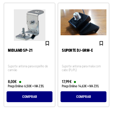
MIDLAND SP-21
SUPORTE DJ-GRM-E
Suporte antena para espelho de
Suporte antena para mala com
camião
cabo (PL/PL)
8
,
00
€
17
,
99
€
Preço Online:
6
,
50
€
+ IVA 23%
Preço Online:
14
,
63
€
+ IVA 23%
COMPRAR
COMPRAR