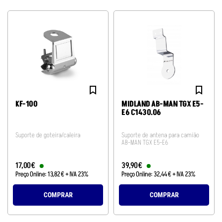
KF-100
MIDLAND AB-MAN TGX E5-
E6 C1430.06
Suporte de goteira/caleira
Suporte de antena para camião
AB-MAN TGX E5-E6
17
,
00
€
39
,
90
€
Preço Online:
13
,
82
€
+ IVA 23%
Preço Online:
32
,
44
€
+ IVA 23%
COMPRAR
COMPRAR