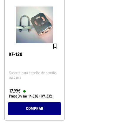
KF-120
Suporte para espelho de camião
ou barra
17
,
99
€
Preço Online:
14
,
63
€
+ IVA 23%
COMPRAR