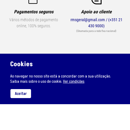
Pagamentos seguros
Apoio ao cliente
Vários métodos de pagamento
rmsgeral@gmail.com / (+351 21
online, 100% seguros.
430 9000)
(Chamada para a rede fixa nacional)
Cookies
Ao navegar no nosso site está a concordar com a sua utilização.
Saiba mais sobre o uso de cookie.
Ver condições
A RMS
Suporte
Aceitar
Contactos
Condições de Envio
Quem somos
Condições de Uso
Métodos de pagamento