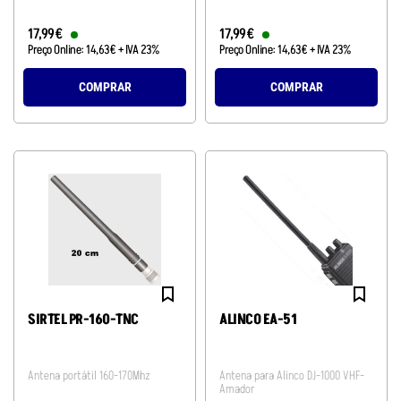
17
,
99
€
17
,
99
€
Preço Online:
14
,
63
€
+ IVA 23%
Preço Online:
14
,
63
€
+ IVA 23%
COMPRAR
COMPRAR
SIRTEL PR-160-TNC
ALINCO EA-51
Antena portátil 160-170Mhz
Antena para Alinco DJ-1000 VHF-
Amador