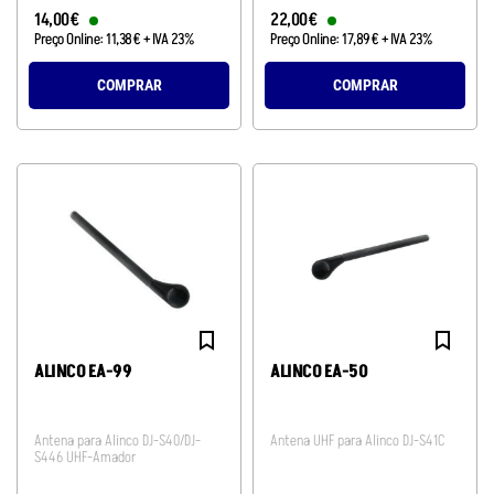
14
,
00
€
22
,
00
€
Preço Online:
11
,
38
€
+ IVA 23%
Preço Online:
17
,
89
€
+ IVA 23%
COMPRAR
COMPRAR
ALINCO EA-99
ALINCO EA-50
Antena para Alinco DJ-S40/DJ-
Antena UHF para Alinco DJ-S41C
S446 UHF-Amador