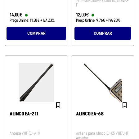
144/430/1200MHz com ficha SMA-
F
14
,
00
€
12
,
00
€
Preço Online:
11
,
38
€
+ IVA 23%
Preço Online:
9
,
76
€
+ IVA 23%
COMPRAR
COMPRAR
ALINCO EA-211
ALINCO EA-68
Antena VHF (DJ-A11)
Antena para Alinco DJ-C5 VHF/UHF
Amador