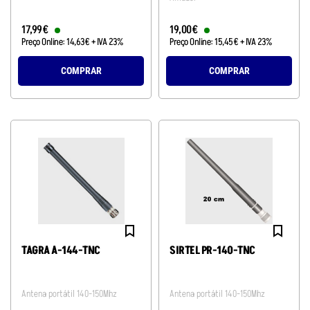
17
,
99
€
19
,
00
€
Preço Online:
14
,
63
€
+ IVA 23%
Preço Online:
15
,
45
€
+ IVA 23%
COMPRAR
COMPRAR
TAGRA A-144-TNC
SIRTEL PR-140-TNC
Antena portátil 140-150Mhz
Antena portátil 140-150Mhz