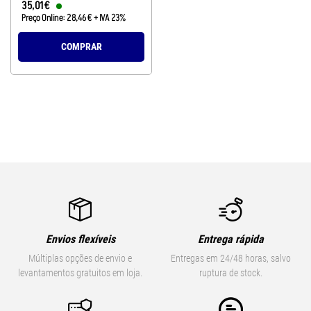
35
,
01
€
Preço Online:
28
,
46
€
+ IVA 23%
COMPRAR
Envios flexíveis
Entrega rápida
Múltiplas opções de envio e
Entregas em 24/48 horas, salvo
levantamentos gratuitos em loja.
ruptura de stock.