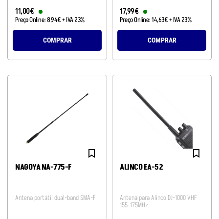
11
,
00
€
17
,
99
€
Preço Online:
8
,
94
€
+ IVA 23%
Preço Online:
14
,
63
€
+ IVA 23%
COMPRAR
COMPRAR
NAGOYA NA-775-F
ALINCO EA-52
Antena portátil dual-band SMA-F
Antena para Alinco DJ-1000 VHF
155-175MHz