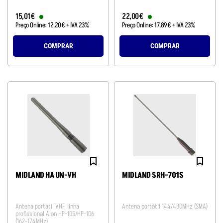
15
,
01
€
22
,
00
€
Preço Online:
12
,
20
€
+ IVA 23%
Preço Online:
17
,
89
€
+ IVA 23%
COMPRAR
COMPRAR
MIDLAND HA UN-VH
MIDLAND SRH-701S
Antena portátil VHF, linha
Antena portátil 144/430MHz (SMA)
profissional Alan HP-105/HP-106
(162-174MHz)