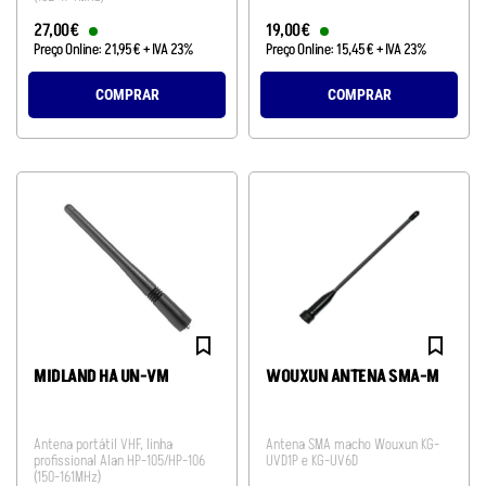
27
,
00
€
19
,
00
€
Preço Online:
21
,
95
€
+ IVA 23%
Preço Online:
15
,
45
€
+ IVA 23%
COMPRAR
COMPRAR
MIDLAND HA UN-VM
WOUXUN ANTENA SMA-M
Antena portátil VHF, linha
Antena SMA macho Wouxun KG-
profissional Alan HP-105/HP-106
UVD1P e KG-UV6D
(150-161MHz)