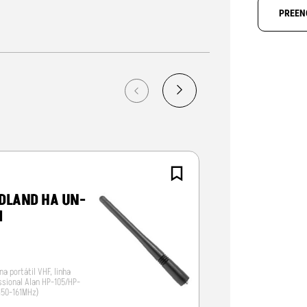
PREEN
DLAND HA UN-
ALINCO EA-
M
a portátil VHF, linha
Antena para Alinco D
issional Alan HP-105/HP-
(150-161MHz)