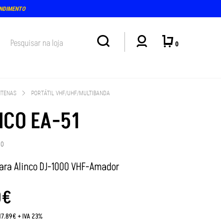
(15-18H)
0
NTENAS
PORTÁTIL VHF/UHF/MULTIBANDA
NCO EA-51
10
ara Alinco DJ-1000 VHF-Amador
0
€
17.89€ + IVA 23%