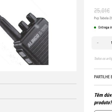
25
,
01
€
Pvp Tabela:2
Entrega i
-
Todos os arti
PARTILHE 
Têm dúvi
produto