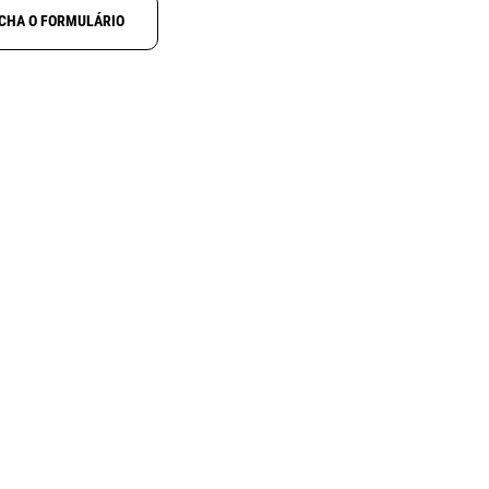
CHA O FORMULÁRIO
19
ALINCO EA-50
J-X1
Antena UHF para Alinco DJ-
S41C