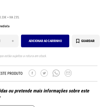
0.33€ + IVA 23%
mediata
+
ADICIONAR AO CARRINHO
GUARDAR
gos estão sujeitos a rotura em stock.
ESTE PRODUTO
das ou pretende mais informações sobre este
?