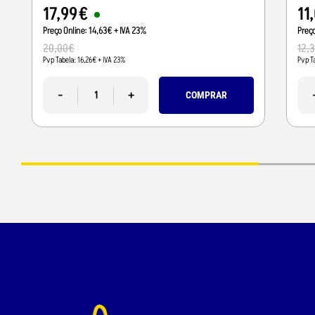
17
,
99
€
11
,
Preço Online:
14
,
63
€
+ IVA 23%
Preç
20
,
00
€
12
,
3
Pvp Tabela:
16
,
26
€
+ IVA 23%
Pvp T
-
+
COMPRAR