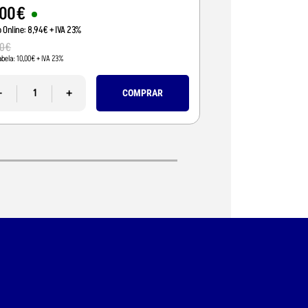
00
€
35
,
01
€
o Online:
8
,
94
€
+ IVA 23%
Preço Online:
28
,
46
€
+
0
€
39
,
36
€
abela:
10
,
00
€
+ IVA 23%
Pvp Tabela:
32
,
00
€
+ IVA 2
-
+
-
COMPRAR