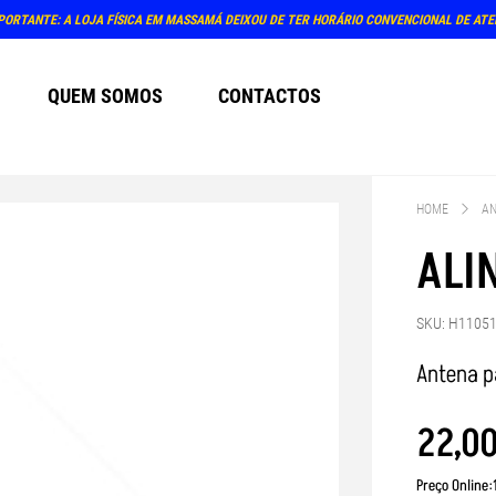
IMO ATENDIMENTO PRESENCIAL NA LOJA: TERÇA E QUINTA-FEIRA, DIAS 4 E 6 DE AGOSTO 
QUEM SOMOS
CONTACTOS
HOME
A
ALI
SKU: H1105
Antena p
22
,
0
Preço Online: