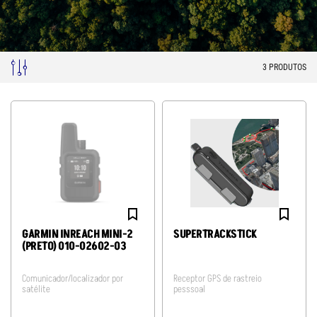
3
PRODUTOS
GARMIN INREACH MINI-2
SUPERTRACKSTICK
(PRETO) 010-02602-03
Comunicador/localizador por
Receptor GPS de rastreio
satélite
pesssoal