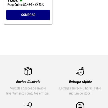
99
,
00
€
Preço Online:
80
,
49
€
+ IVA 23%
COMPRAR
Envios flexíveis
Entrega rápida
Múltiplas opções de envio e
Entregas em 24/48 horas, salvo
levantamentos gratuitos em loja.
ruptura de stock.