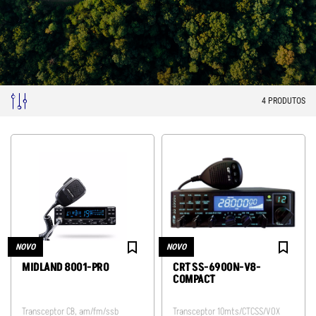
4
PRODUTOS
NOVO
NOVO
MIDLAND 8001-PRO
CRT SS-6900N-V8-
COMPACT
Transceptor CB, am/fm/ssb
Transceptor 10mts/CTCSS/VOX