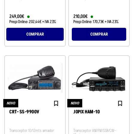
249
,
00
€
210
,
00
€
Preço Online:
202
,
44
€
+ IVA 23%
Preço Online:
170
,
73
€
+ IVA 23%
COMPRAR
COMPRAR
NOVO
NOVO
CRT- SS-9900V
JOPIX HAM-10
Transceptor 10/12mts amador
Transceptor AM/FM/SSB/CW-