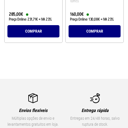
10mts
285
,
00
€
160
,
00
€
Preço Online:
231
,
71
€
+ IVA 23%
Preço Online:
130
,
08
€
+ IVA 23%
COMPRAR
COMPRAR
Envios flexíveis
Entrega rápida
Múltiplas opções de envio e
Entregas em 24/48 horas, salvo
levantamentos gratuitos em loja.
ruptura de stock.