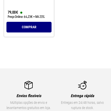
79
,
00
€
Preço Online:
64
,
23
€
+ IVA 23%
COMPRAR
Envios flexíveis
Entrega rápida
Múltiplas opções de envio e
Entregas em 24/48 horas, salvo
levantamentos gratuitos em loja.
ruptura de stock.