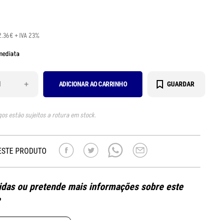
2.36€ + IVA 23%
mediata
+
ADICIONAR AO CARRINHO
GUARDAR
gos estão sujeitos a rotura em stock.
ESTE PRODUTO
das ou pretende mais informações sobre este
?