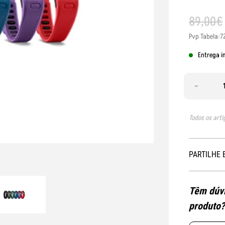
89
,
00
€
Pvp Tabela:7
Entrega i
-
Todos os arti
PARTILHE 
Têm dúvi
produto