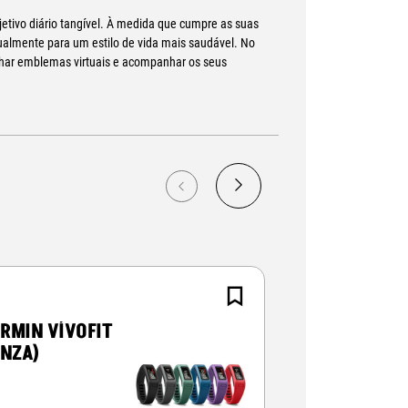
bjetivo diário tangível. À medida que cumpre as suas
dualmente para um estilo de vida mais saudável. No
anhar emblemas virtuais e acompanhar os seus
mexer"
ar sentado a uma secretária, reduzem a produção de
azendo intervalos frequentes para uma breve
ue está na hora de se mexer, o vívofit sabe. É
vai aumentando quando estiver sentido há demasiado
mento.
RMIN VÍVOFIT
GARMIN VÍV
INZA)
(AZUL)
da com mais saúde, o vívofit inclui funcionalidades
m o vívofit para registar os seus dados de ritmo