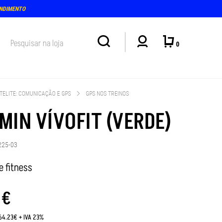
ENTO PRESENCIAL NA LOJA: TERÇA E QUINTA-FEIRA, DIAS 4 E 6 DE AGOSTO (15-18H)
0
TELITE: COMUNICAÇÃO E GPS
GPS NOS TREINOS
MIN VÍVOFIT (VERDE)
225-03
e fitness
0
€
:64.23€ + IVA 23%