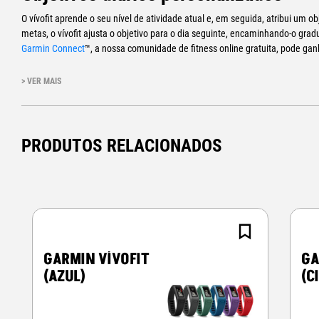
O vívofit aprende o seu nível de atividade atual e, em seguida, atribui um o
metas, o vívofit ajusta o objetivo para o dia seguinte, encaminhando-o gra
Garmin Connect
™, a nossa comunidade de fitness online gratuita, pode g
progressos.
> VER MAIS
Indica a hora do dia e a "Hora de se 
Os estudos mostram que períodos prolongados de inatividade, tal como est
enzimas queimadoras de gordura do seu corpo. Pode inverter este efeito f
PRODUTOS RELACIONADOS
caminhada ao longo do seu dia. E embora possa perder a noção do tempo e q
apresentada uma barra vermelha no ecrã após 1 hora de inatividade, que 
tempo. Basta caminhar durante alguns minutos para repor a barra de movi
GARMIN VÍVOFIT
GA
Não deixe de se mexer
(AZUL)
(C
Quando estiver preparado para dar os próximos passos da direção de uma vi
adicionais para o manter motivado. Utilize um monitor de ritmo cardíaco¹ co