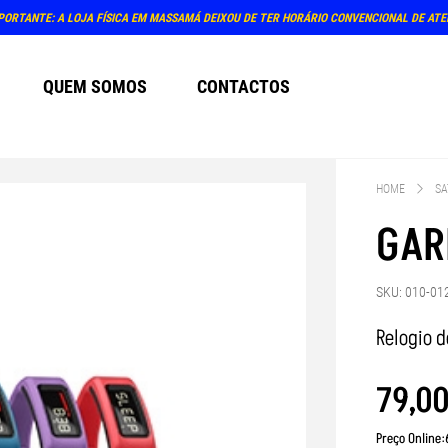
PRÓXIMO ATENDIM
QUEM SOMOS
CONTACTOS
HOME
SA
GAR
SKU: 010-01
Relogio d
79
,
0
Preço Online