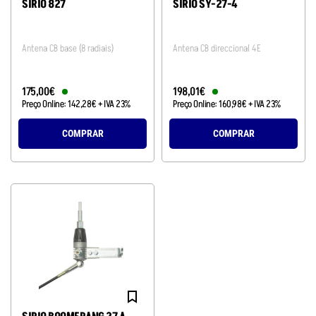
SIRIO 827
SIRIO SY-27-4
Antena CB base (8 radiais)
Antena CB direccional 4E
175
,
00
€
198
,
01
€
Preço Online:
142
,
28
€
+ IVA 23%
Preço Online:
160
,
98
€
+ IVA 23%
COMPRAR
COMPRAR