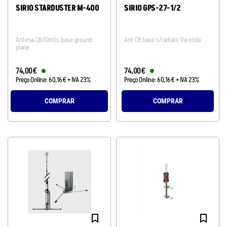
SIRIO STARDUSTER M-400
SIRIO GPS-27-1/2
Antena CB/10mts base ground
Ant CB base s/radiais 1/a onda
plane
74
,
00
€
74
,
00
€
Preço Online:
60
,
16
€
+ IVA 23%
Preço Online:
60
,
16
€
+ IVA 23%
COMPRAR
COMPRAR