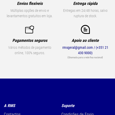
Envios flexíveis
Entrega rápida
Múltiplas opções de envio e
Entregas em 24/48 horas, salvo
levantamentos gratuitos em loja.
ruptura de stock.
Pagamentos seguros
Apoio ao cliente
Vários métodos de pagamento
rmsgeral@gmail.com / (+351 21
online, 100% seguros.
430 9000)
(Chamada para a rede fixa nacional)
A RMS
Suporte
Contactos
Condições de Envio