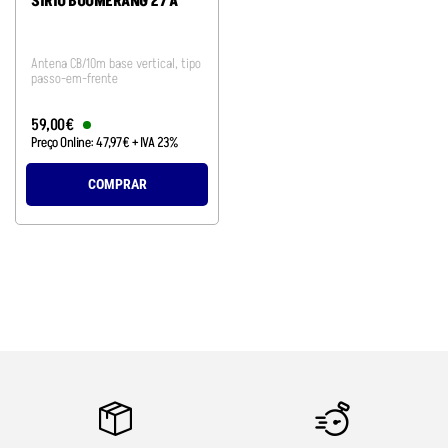
SIRIO BOOMERANG 27 A
Antena CB/10m base vertical, tipo
passo-em-frente
59
,
00
€
Preço Online:
47
,
97
€
+ IVA 23%
COMPRAR