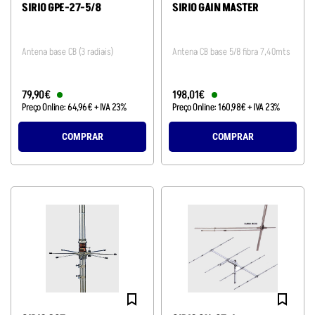
SIRIO GPE-27-5/8
SIRIO GAIN MASTER
Antena base CB (3 radiais)
Antena CB base 5/8 fibra 7,40mts
79
,
90
€
198
,
01
€
Preço Online:
64
,
96
€
+ IVA 23%
Preço Online:
160
,
98
€
+ IVA 23%
COMPRAR
COMPRAR