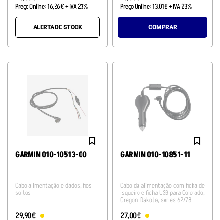
Preço Online:
16
,
26
€
+ IVA 23%
Preço Online:
13
,
01
€
+ IVA 23%
ALERTA DE STOCK
COMPRAR
GARMIN 010-10513-00
GARMIN 010-10851-11
Cabo alimentação e dados, fios
Cabo da alimentação com ficha de
soltos
isqueiro e ficha USB para Colorado,
Oregon, Dakota, séries 62/78
29
,
90
€
27
,
00
€