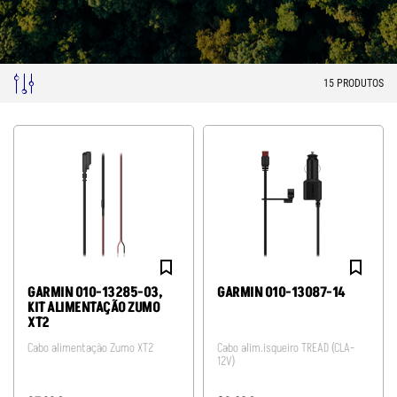
15
PRODUTOS
GARMIN 010-13285-03,
GARMIN 010-13087-14
KIT ALIMENTAÇÃO ZUMO
XT2
Cabo alimentação Zumo XT2
Cabo alim.isqueiro TREAD (CLA-
12V)