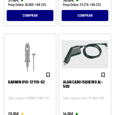
37
,
00
€
36
,
00
€
Preço Online:
30
,
08
€
+ IVA 23%
Preço Online:
29
,
27
€
+ IVA 23%
COMPRAR
COMPRAR
GARMIN 010-12110-02
ALAN CABO ISQUEIRO AL-
500
Cabo isqueiro GARMIN ZUMO 590
Cabo isqueiro para GPS MAP-500
20
,
00
€
16
,
00
€