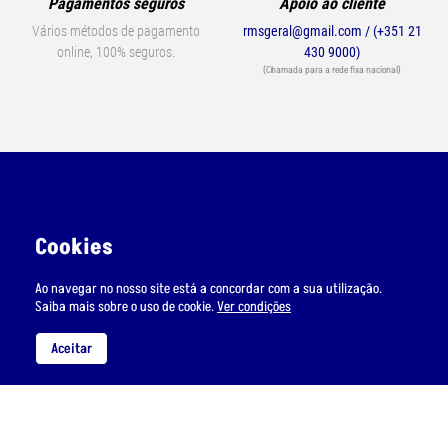
Pagamentos seguros
Apoio ao cliente
Vários métodos de pagamento
rmsgeral@gmail.com / (+351 21
online, 100% seguros.
430 9000)
(Chamada para a rede fixa nacional)
Cookies
A RMS
Suporte
Ao navegar no nosso site está a concordar com a sua utilização.
Contactos
Condições de Envio
Saiba mais sobre o uso de cookie.
Ver condições
Quem somos
Condições de Uso
Aceitar
Métodos de pagamento