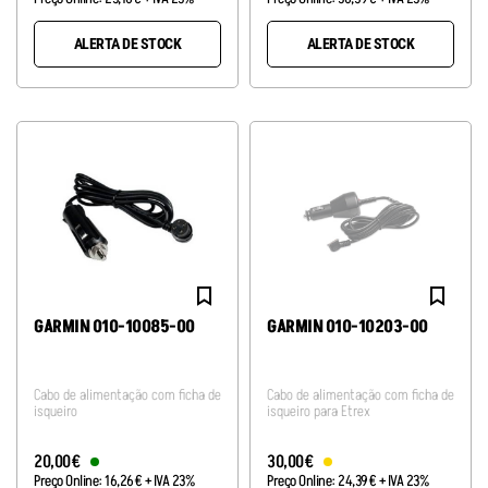
ALERTA DE STOCK
ALERTA DE STOCK
GARMIN 010-10085-00
GARMIN 010-10203-00
Cabo de alimentação com ficha de
Cabo de alimentação com ficha de
isqueiro
isqueiro para Etrex
20
,
00
€
30
,
00
€
Preço Online:
16
,
26
€
+ IVA 23%
Preço Online:
24
,
39
€
+ IVA 23%