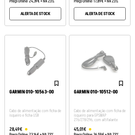
Preço Online:
24
,
39
€
+ IVA 23%
Preço Online:
17
,
89
€
+ IVA 23%
ALERTA DE STOCK
ALERTA DE STOCK
GARMIN 010-10563-00
GARMIN 010-10512-00
Cabo de alimentação com ficha de
Cabo de alimentação com ficha de
isqueiro e ficha USB
isqueiro para GPSMAP
276/278/296, com altifalante
28
,
49
€
45
,
01
€
Preço Online:
23
,
16
€
+ IVA 23%
Preço Online:
36
,
59
€
+ IVA 23%