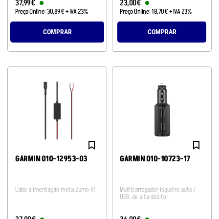
37
,
99
€
23
,
00
€
Preço Online:
30
,
89
€
+ IVA 23%
Preço Online:
18
,
70
€
+ IVA 23%
COMPRAR
COMPRAR
GARMIN 010-12953-03
GARMIN 010-10723-17
Cabo alimentação mota Zumo XT
Multicarregador isqueiro auto /
USB, de alta débito