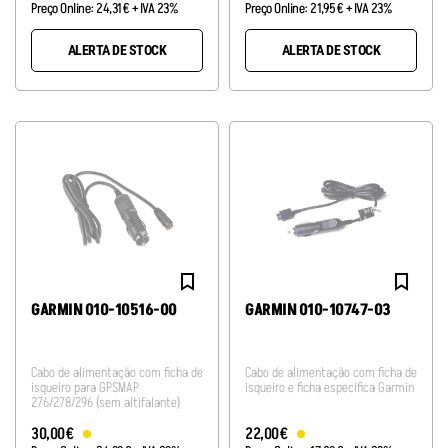
Preço Online:
24
,
31
€
+ IVA 23%
Preço Online:
21
,
95
€
+ IVA 23%
ALERTA DE STOCK
ALERTA DE STOCK
GARMIN 010-10516-00
GARMIN 010-10747-03
Cabo de alimentação com ficha de
Cabo de alimentação com ficha de
isqueiro para GPSMAP
isqueiro e ficha especifica Garmin
276/278/296 (sem altifalante)
30
,
00
€
22
,
00
€