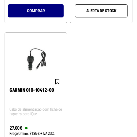
COMPRAR
ALERTA DE STOCK
GARMIN 010-10412-00
Cabo de alimentação com ficha de
isqueiro para iQue
27
,
00
€
Preço Online:
21
,
95
€
+ IVA 23%