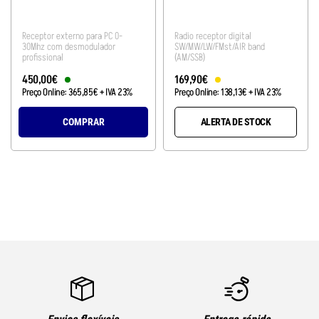
Receptor externo para PC 0-
Radio receptor digital
30Mhz com desmodulador
SW/MW/LW/FMst/AIR band
profissional
(AM/SSB)
450
,
00
€
169
,
90
€
Preço Online:
365
,
85
€
+ IVA 23%
Preço Online:
138
,
13
€
+ IVA 23%
COMPRAR
ALERTA DE STOCK