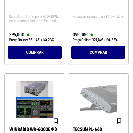
Receptor interno para PC 0-30Mhz
Receptor interno para PC 0-30Mhz
com desmodulador profissional
395
,
00
€
395
,
00
€
Preço Online:
321
,
14
€
+ IVA 23%
Preço Online:
321
,
14
€
+ IVA 23%
COMPRAR
COMPRAR
WINRADIO WR-G303E/PD
TECSUN PL-660