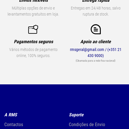
Envios flexíveis
Entrega rápida
Múltiplas opções de envio e
Entregas em 24/48 horas, salvo
levantamentos gratuitos em loja.
ruptura de stock.
Pagamentos seguros
Apoio ao cliente
Vários métodos de pagamento
rmsgeral@gmail.com / (+351 21
online, 100% seguros.
430 9000)
(Chamada para a rede fixa nacional)
A RMS
Suporte
Contactos
Condições de Envio