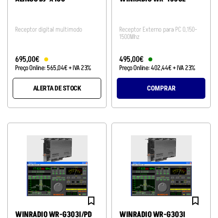
Receptor digital multimodo
Receptor Externo para PC 0,150-
1500Mhz
695
,
00
€
495
,
00
€
Preço Online:
565
,
04
€
+ IVA 23%
Preço Online:
402
,
44
€
+ IVA 23%
ALERTA DE STOCK
COMPRAR
WINRADIO WR-G303I/PD
WINRADIO WR-G303I