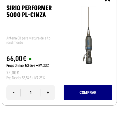
SIRIO PERFORMER
5000 PL-CINZA
Antena CB para viatura de alto
rendimento
66
,
00
€
Preço Online:
53
,
66
€
+ IVA 23%
72
,
00
€
Pvp Tabela:
58
,
54
€
+ IVA 23%
-
+
COMPRAR