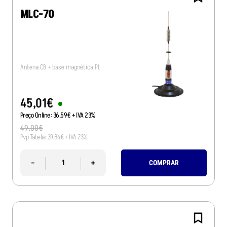
MLC-70
Antena CB + base magnética PL
45
,
01
€
Preço Online:
36
,
59
€
+ IVA 23%
49
,
00
€
Pvp Tabela:
39
,
84
€
+ IVA 23%
-
+
COMPRAR