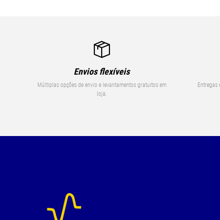
Envios flexíveis
Múltiplas opções de envio e levantamentos gratuitos em
Entregas 
loja.