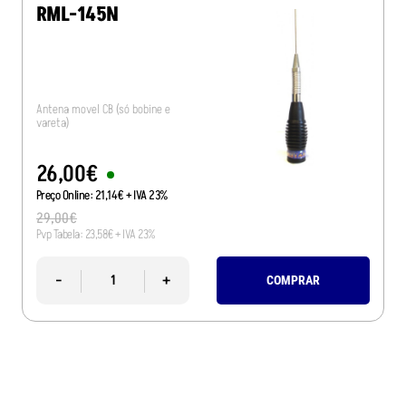
RML-145N
Antena movel CB (só bobine e
vareta)
26
,
00
€
Preço Online:
21
,
14
€
+ IVA 23%
29
,
00
€
Pvp Tabela:
23
,
58
€
+ IVA 23%
-
+
COMPRAR