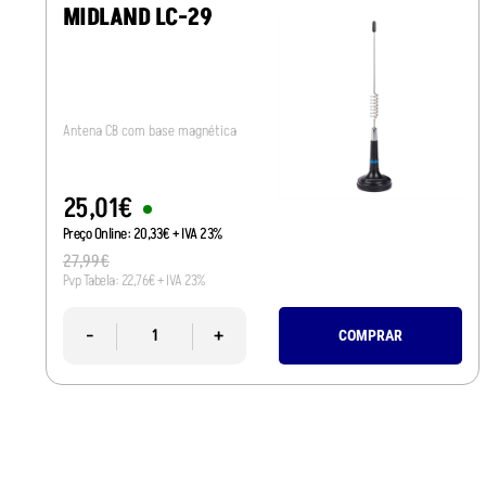
MIDLAND LC-29
Antena CB com base magnética
25
,
01
€
Preço Online:
20
,
33
€
+ IVA 23%
27
,
99
€
Pvp Tabela:
22
,
76
€
+ IVA 23%
-
+
COMPRAR