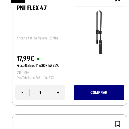
PNI FLEX 47
Antena tática flexível 27Mhz
17
,
99
€
Preço Online:
14
,
63
€
+ IVA 23%
20
,
00
€
Pvp Tabela:
16
,
26
€
+ IVA 23%
-
+
COMPRAR