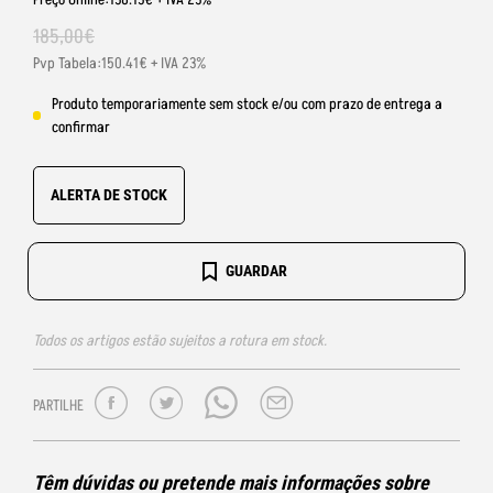
185
,
00
€
Pvp Tabela:150.41€ + IVA 23%
Produto temporariamente sem stock e/ou com prazo de entrega a
confirmar
ALERTA DE STOCK
GUARDAR
Todos os artigos estão sujeitos a rotura em stock.
PARTILHE
Têm dúvidas ou pretende mais informações sobre