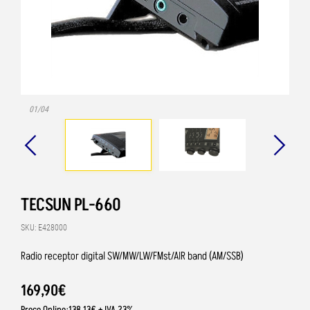
01/04
TECSUN PL-660
SKU: E428000
Radio receptor digital SW/MW/LW/FMst/AIR band (AM/SSB)
169
,
90
€
Preço Online:138.13€ + IVA 23%