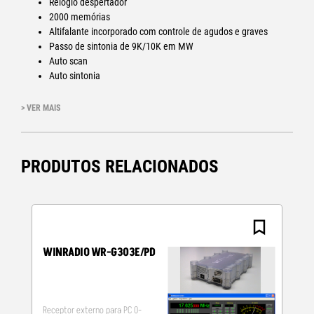
Relógio despertador
2000 memórias
Altifalante incorporado com controle de agudos e graves
Passo de sintonia de 9K/10K em MW
Auto scan
Auto sintonia
Controle de ganho (DX, Normal e Local)
Alimentação externa: 6 VDC, 300mA
> VER MAIS
Alimentação interna: 4 pilhas AA
Dimensões: 187 x 114x 33 mm
Peso: 470 g (sem baterias)
PRODUTOS RELACIONADOS
airband
WINRADIO WR-G303E/PD
Receptor externo para PC 0-