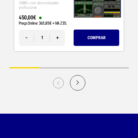
30Mhz com desmodulador
profissional
450
,
00
€
Preço Online:
365
,
85
€
+ IVA 23%
-
+
COMPRAR