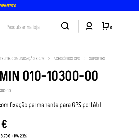
ENDIMENTO
0
TELITE: COMUNICAÇÃO E GPS
ACESSÓRIOS GPS
SUPORTES
MIN 010-10300-00
300-00
com fixação permanente para GPS portátil
0
€
18.70€ + IVA 23%