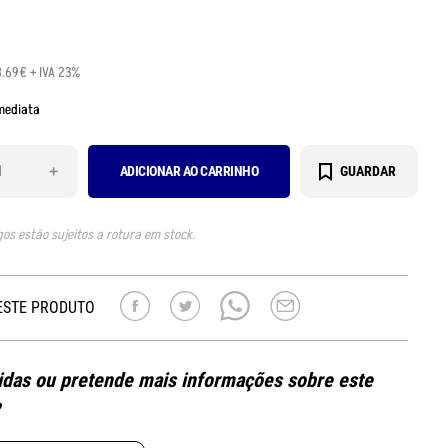
8.69€ + IVA 23%
mediata
+
ADICIONAR AO CARRINHO
GUARDAR
gos estão sujeitos a rotura em stock.
ESTE PRODUTO
das ou pretende mais informações sobre este
?