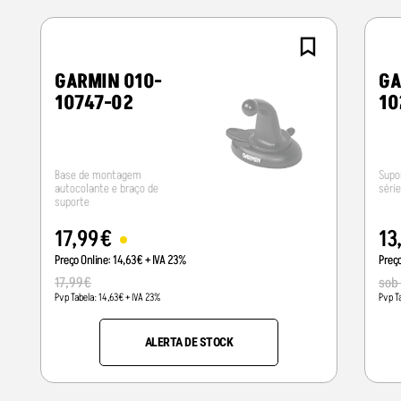
GARMIN 010-
GA
10747-02
10
Base de montagem
Supo
autocolante e braço de
séri
suporte
17
,
99
€
13
Preço Online:
14
,
63
€
+ IVA 23%
Preç
17
,
99
€
sob
Pvp Tabela:
14
,
63
€
+ IVA 23%
Pvp T
ALERTA DE STOCK