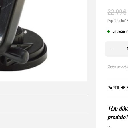
22
,
99
€
Pvp Tabela:1
Entrega i
-
Todos os arti
PARTILHE 
Têm dúvi
produto