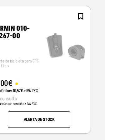
RMIN 010-
GARMIN 010
267-00
10823-03
rte de bicicleta para GPS
Ventosa articulada p
e Etrex
NUVI séries 300, 600 
,
00
€
20
,
00
€
o Online:
10
,
57
€
+ IVA 23%
Preço Online:
16
,
26
€
+
 consulta
22
,
00
€
abela:
sob consulta
+ IVA 23%
Pvp Tabela:
17
,
89
€
+ IVA 2
-
ALERTA DE STOCK