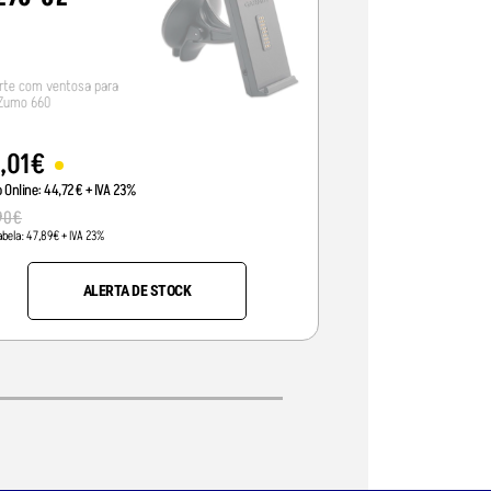
rte com ventosa para
Suporte bicicleta par
Zumo 660
705
5
,
01
€
10
,
00
€
o Online:
44
,
72
€
+ IVA 23%
Preço Online:
8
,
13
€
+ I
90
€
sob consulta
abela:
47
,
89
€
+ IVA 23%
Pvp Tabela:
sob consulta
+
ALERTA DE STOCK
A