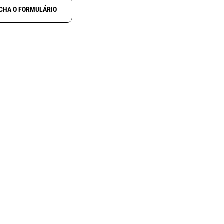
CHA O FORMULÁRIO
-
GARMIN 010-
10888-00