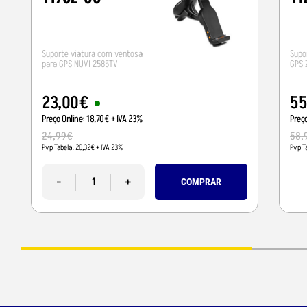
Suporte viatura com ventosa
Supo
para GPS NUVI 2585TV
GPS 
23
,
00
€
5
Preço Online:
18
,
70
€
+ IVA 23%
Preç
24
,
99
€
58
,
Pvp Tabela:
20
,
32
€
+ IVA 23%
Pvp T
-
+
COMPRAR