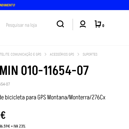
LOJA: TERÇA E QUINTA-FEIRA, DIAS 4 E 6 DE AGOSTO (15-18H)
0
TELITE: COMUNICAÇÃO E GPS
ACESSÓRIOS GPS
SUPORTES
MIN 010-11654-07
654-07
de bicicleta para GPS Montana/Monterra/276Cx
€
:36.59€ + IVA 23%