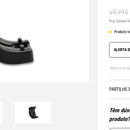
49
,
99
€
Pvp Tabela:4
Produto t
ALERTA 
Todos os arti
PARTILHE 
Têm dúvi
produto