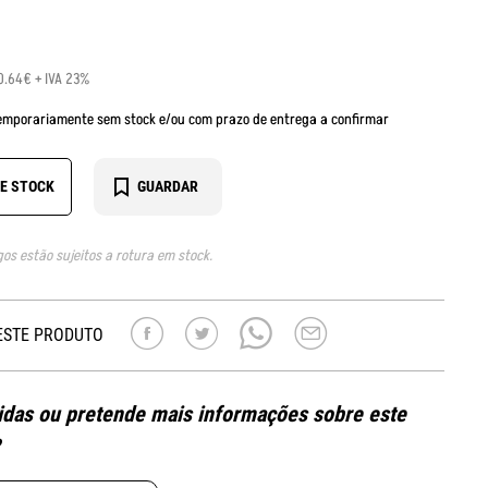
0.64€ + IVA 23%
emporariamente sem stock e/ou com prazo de entrega a confirmar
DE STOCK
GUARDAR
gos estão sujeitos a rotura em stock.
ESTE PRODUTO
das ou pretende mais informações sobre este
?