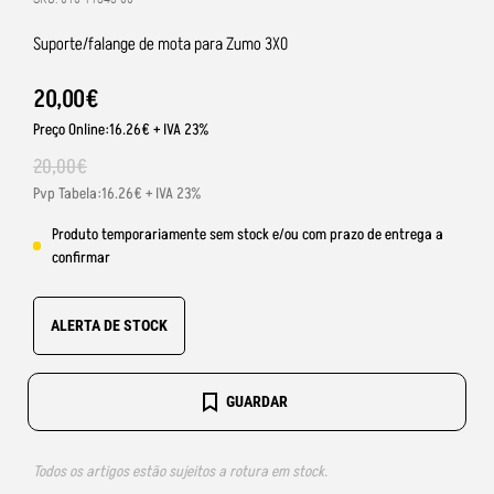
Suporte/falange de mota para Zumo 3X0
20
,
00
€
Preço Online:16.26€ + IVA 23%
20
,
00
€
Pvp Tabela:16.26€ + IVA 23%
Produto temporariamente sem stock e/ou com prazo de entrega a
confirmar
ALERTA DE STOCK
GUARDAR
Todos os artigos estão sujeitos a rotura em stock.