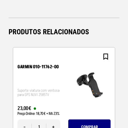
PRODUTOS RELACIONADOS
GARMIN 010-11762-00
Suporte viatura com ventosa
para GPS NUVI 2585TV
23
,
00
€
Preço Online:
18
,
70
€
+ IVA 23%
-
+
COMPRAR