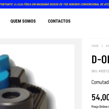
PORTANTE: A LOJA FÍSICA EM MASSAMÁ DEIXOU DE TER HORÁRIO CONVENCIONAL DE AT
QUEM SOMOS
CONTACTOS
HOME
AN
D-O
SKU: A9201
Comutado
54
,
0
Preço Online