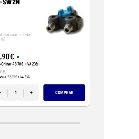
V-SW2N
D-ORIGINAL 
530-A
tador coaxial 2 vias
Duplexer 1-60 + 125-
 (N)
s/cabos N/N/N
9
,
90
€
59
,
00
€
o Online:
48
,
70
€
+ IVA 23%
Preço Online:
47
,
97
€
+
01
€
67
,
00
€
abela:
52
,
85
€
+ IVA 23%
Pvp Tabela:
54
,
47
€
+ IVA 
-
+
-
COMPRAR