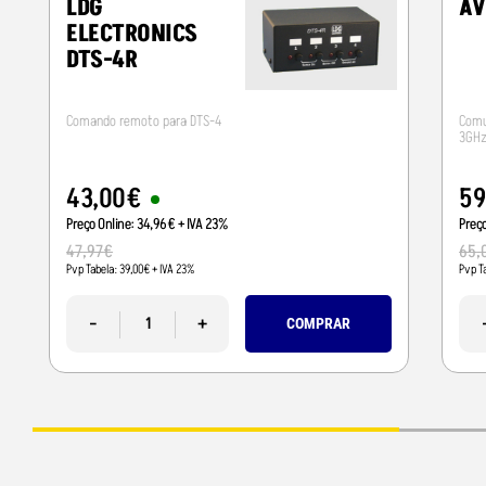
LDG
A
ELECTRONICS
DTS-4R
Comando remoto para DTS-4
Comu
3GHz
43
,
00
€
5
Preço Online:
34
,
96
€
+ IVA 23%
Preç
47
,
97
€
65
,
Pvp Tabela:
39
,
00
€
+ IVA 23%
Pvp T
-
+
COMPRAR