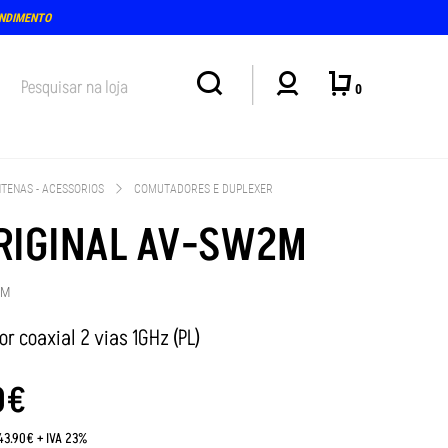
ENDIMENTO
0
TENAS - ACESSORIOS
COMUTADORES E DUPLEXER
RIGINAL AV-SW2M
2M
r coaxial 2 vias 1GHz (PL)
0
€
:43.90€ + IVA 23%