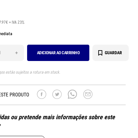
7.97€ + IVA 23%
mediata
+
ADICIONAR AO CARRINHO
GUARDAR
gos estão sujeitos a rotura em stock.
ESTE PRODUTO
das ou pretende mais informações sobre este
?