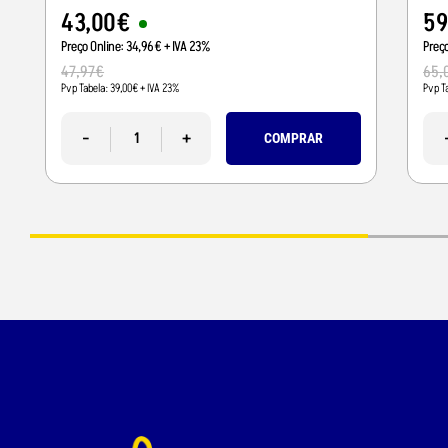
43
,
00
€
5
Preço Online:
34
,
96
€
+ IVA 23%
Preç
47
,
97
€
65
,
Pvp Tabela:
39
,
00
€
+ IVA 23%
Pvp T
-
+
COMPRAR