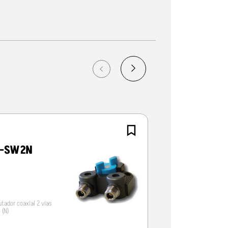
V-SW2N
D-ORIGINAL 
530-A
tador coaxial 2 vias
Duplexer 1-60 + 125-
 (N)
s/cabos N/N/N