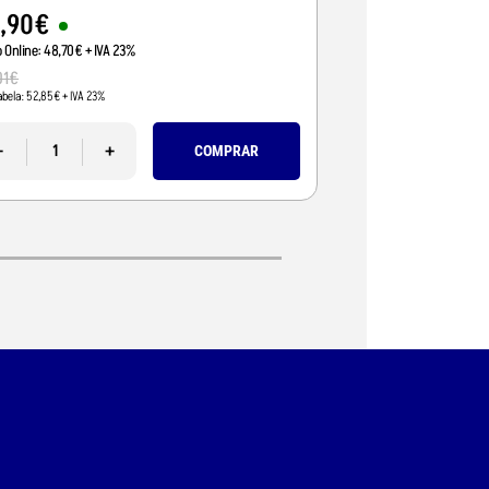
9
,
90
€
59
,
00
€
o Online:
48
,
70
€
+ IVA 23%
Preço Online:
47
,
97
€
+
01
€
67
,
00
€
abela:
52
,
85
€
+ IVA 23%
Pvp Tabela:
54
,
47
€
+ IVA 
-
+
-
COMPRAR