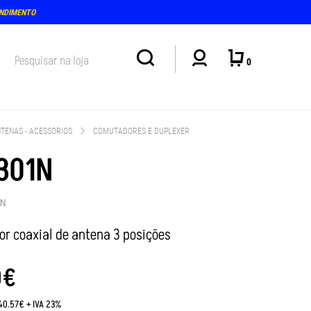
ENDIMENTO
0
TENAS - ACESSORIOS
COMUTADORES E DUPLEXER
301N
2N
r coaxial de antena 3 posições
0
€
:40.57€ + IVA 23%