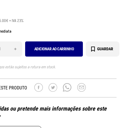
5.00€ + IVA 23%
mediata
+
ADICIONAR AO CARRINHO
GUARDAR
gos estão sujeitos a rotura em stock.
ESTE PRODUTO
das ou pretende mais informações sobre este
?