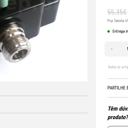
55
,
35
€
Pvp Tabela:4
Entrega i
-
Todos os arti
PARTILHE 
Têm dúvi
produto