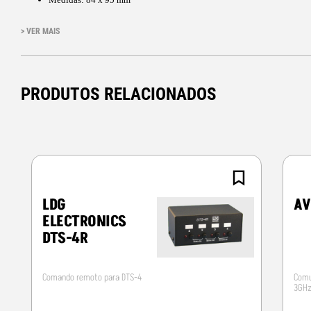
Importante: Não utilizar o comutador quando em transmissão
> VER MAIS
PRODUTOS RELACIONADOS
LDG
A
ELECTRONICS
DTS-4R
Comando remoto para DTS-4
Comu
3GHz