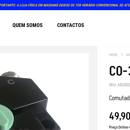
PORTANTE: A LOJA FÍSICA EM MASSAMÁ DEIXOU DE TER HORÁRIO CONVENCIONAL DE AT
QUEM SOMOS
CONTACTOS
HOME
AN
CO-
SKU: A9200
Comutado
49
,
9
Preço Online