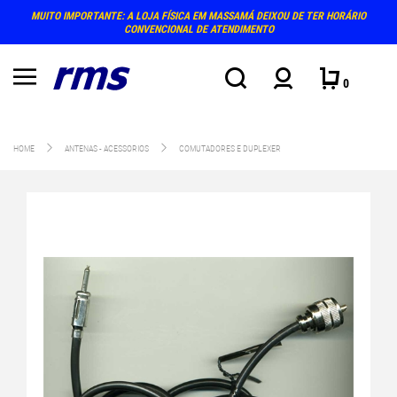
MUITO IMPORTANTE: A LOJA FÍSICA EM MASSAMÁ DEIXOU DE TER HORÁRIO
CONVENCIONAL DE ATENDIMENTO
0
HOME
ANTENAS - ACESSORIOS
COMUTADORES E DUPLEXER