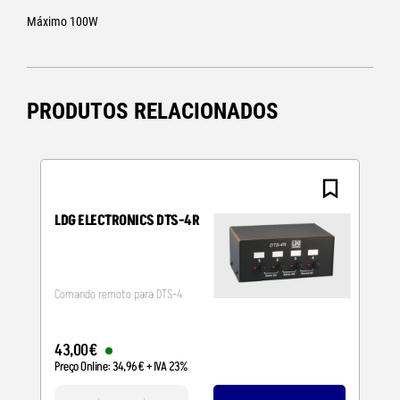
Máximo 100W
PRODUTOS RELACIONADOS
LDG ELECTRONICS DTS-4R
Comando remoto para DTS-4
43
,
00
€
Preço Online:
34
,
96
€
+ IVA 23%