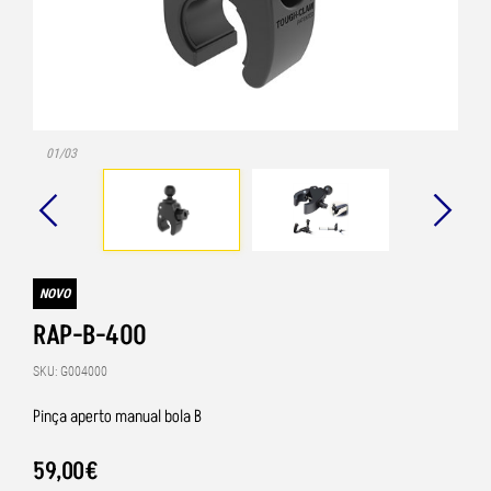
01/03
NOVO
RAP-B-400
SKU: G004000
Pinça aperto manual bola B
59
,
00
€