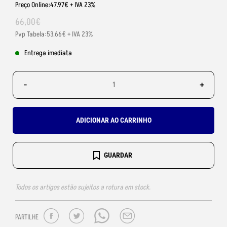
Preço Online:47.97€ + IVA 23%
66
,
00
€
Pvp Tabela:53.66€ + IVA 23%
Entrega imediata
-
+
ADICIONAR AO CARRINHO
GUARDAR
Todos os artigos estão sujeitos a rotura em stock.
PARTILHE