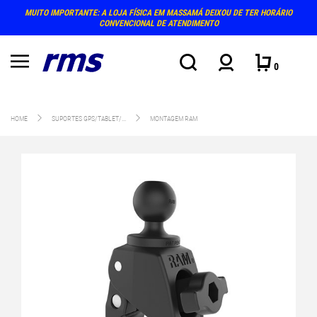
MUITO IMPORTANTE: A LOJA FÍSICA EM MASSAMÁ DEIXOU DE TER HORÁRIO
CONVENCIONAL DE ATENDIMENTO
0
HOME
SUPORTES GPS/TABLET/...
MONTAGEM RAM