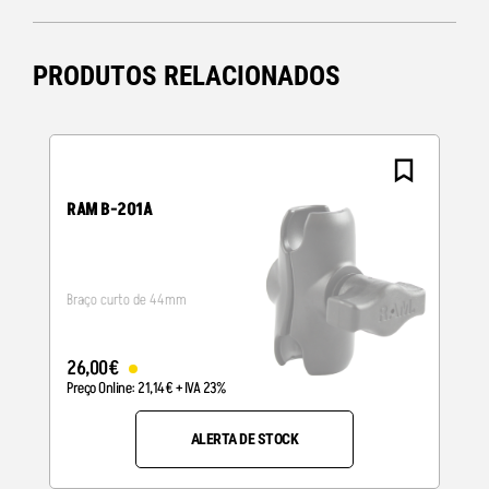
PRODUTOS RELACIONADOS
RAM B-201A
Braço curto de 44mm
26
,
00
€
Preço Online:
21
,
14
€
+ IVA 23%
ALERTA DE STOCK