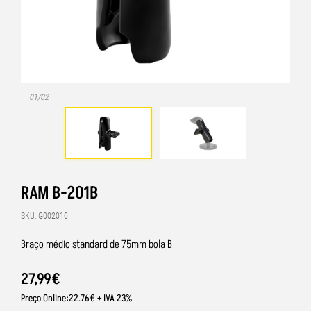
01/02
RAM B-201B
SKU: G002010
Braço médio standard de 75mm bola B
27
,
99
€
Preço Online:22.76€ + IVA 23%