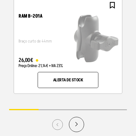
RAM B-201A
Braço curto de 44mm
26
,
00
€
Preço Online:
21
,
14
€
+ IVA 23%
ALERTA DE STOCK