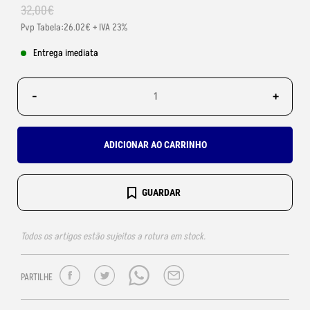
32
,
00
€
Pvp Tabela:26.02€ + IVA 23%
Entrega imediata
-
+
ADICIONAR AO CARRINHO
GUARDAR
Todos os artigos estão sujeitos a rotura em stock.
PARTILHE