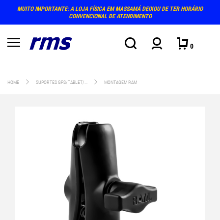
MUITO IMPORTANTE: A LOJA FÍSICA EM MASSAMÁ DEIXOU DE TER HORÁRIO
CONVENCIONAL DE ATENDIMENTO
0
HOME
SUPORTES GPS/TABLET/...
MONTAGEM RAM