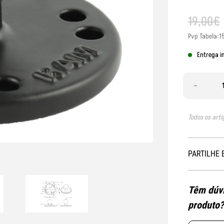
19
,
00
€
Pvp Tabela:1
Entrega i
-
Todos os arti
PARTILHE 
Têm dúvi
produto