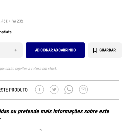
5.45€ + IVA 23%
mediata
+
ADICIONAR AO CARRINHO
GUARDAR
gos estão sujeitos a rotura em stock.
ESTE PRODUTO
das ou pretende mais informações sobre este
?