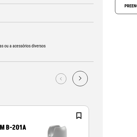
PREEN
as ou a acessórios diversos
M B-201A
RAM B-201C