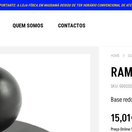
PORTANTE: A LOJA FÍSICA EM MASSAMÁ DEIXOU DE TER HORÁRIO CONVENCIONAL DE AT
QUEM SOMOS
CONTACTOS
HOME
SU
RAM
SKU: G0020
Base red
15
,
01
Preço Online