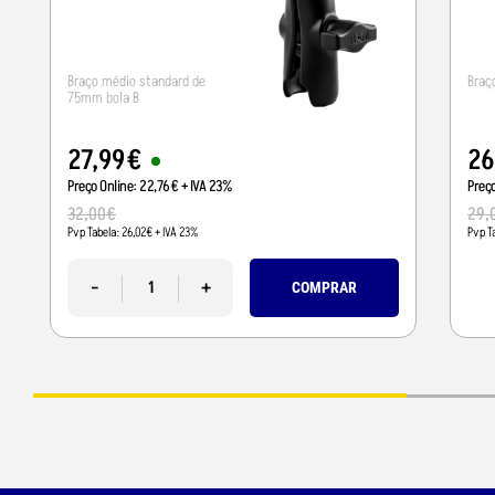
Braço médio standard de
Braç
75mm bola B
27
,
99
€
26
Preço Online:
22
,
76
€
+ IVA 23%
Preç
32
,
00
€
29
,
Pvp Tabela:
26
,
02
€
+ IVA 23%
Pvp T
-
+
COMPRAR