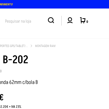
ENDIMENTO
0
PORTES GPS/TABLET/...
MONTAGEM RAM
 B-202
20
onda 62mm c/bola B
€
:12.20€ + IVA 23%