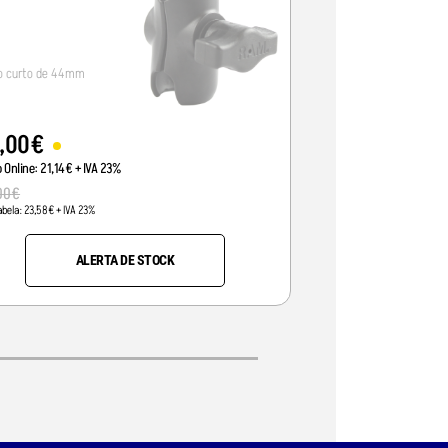
o curto de 44mm
Braço longo (5-1/4
,
00
€
39
,
00
€
o Online:
21
,
14
€
+ IVA 23%
Preço Online:
31
,
71
€
+ 
00
€
44
,
00
€
abela:
23
,
58
€
+ IVA 23%
Pvp Tabela:
35
,
77
€
+ IVA 2
-
ALERTA DE STOCK