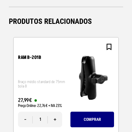
PRODUTOS RELACIONADOS
RAM B-201B
Braço médio standard de 75mm
bola B
27
,
99
€
Preço Online:
22
,
76
€
+ IVA 23%
-
+
COMPRAR