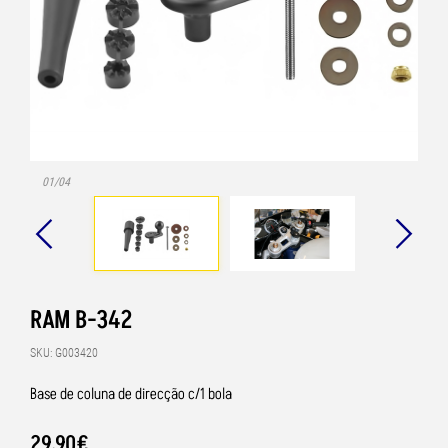
01/04
RAM B-342
SKU: G003420
Base de coluna de direcção c/1 bola
29
,
90
€