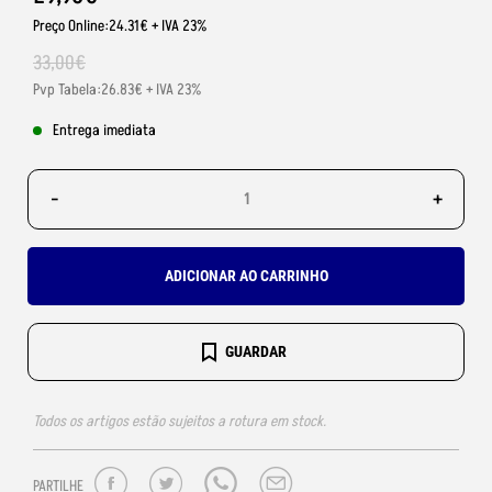
Preço Online:24.31€ + IVA 23%
33
,
00
€
Pvp Tabela:26.83€ + IVA 23%
Entrega imediata
-
+
ADICIONAR AO CARRINHO
GUARDAR
Todos os artigos estão sujeitos a rotura em stock.
PARTILHE