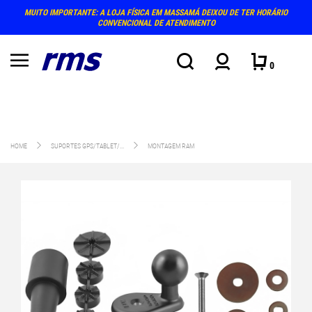
MUITO IMPORTANTE: A LOJA FÍSICA EM MASSAMÁ DEIXOU DE TER HORÁRIO
CONVENCIONAL DE ATENDIMENTO
0
HOME
SUPORTES GPS/TABLET/...
MONTAGEM RAM