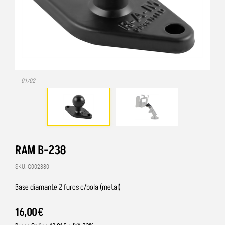
01/02
RAM B-238
SKU: G002380
Base diamante 2 furos c/bola (metal)
16
,
00
€