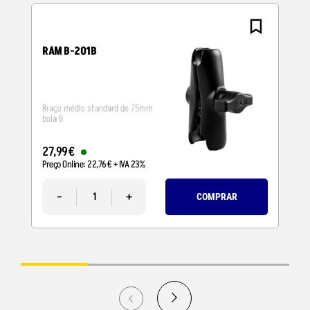
RAM B-201B
Braço médio standard de 75mm
bola B
27
,
99
€
Preço Online:
22
,
76
€
+ IVA 23%
-
+
COMPRAR