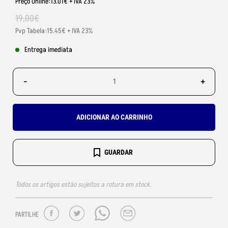
Preço Online:13.01€ + IVA 23%
19
,
00
€
Pvp Tabela:15.45€ + IVA 23%
Entrega imediata
-
+
ADICIONAR AO CARRINHO
GUARDAR
Todos os artigos estão sujeitos a rotura em stock.
PARTILHE