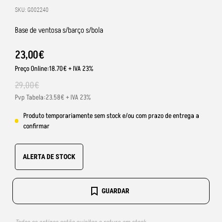
SKU: G002240
Base de ventosa s/barço s/bola
23
,
00
€
Preço Online:18.70€ + IVA 23%
29
,
00
€
Pvp Tabela:23.58€ + IVA 23%
Produto temporariamente sem stock e/ou com prazo de entrega a
confirmar
ALERTA DE STOCK
GUARDAR