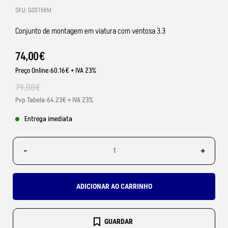
SKU: G00166M
Conjunto de montagem em viatura com ventosa 3.3
74
,
00
€
Preço Online:60.16€ + IVA 23%
79
,
00
€
Pvp Tabela:64.23€ + IVA 23%
Entrega imediata
-
+
ADICIONAR AO CARRINHO
GUARDAR