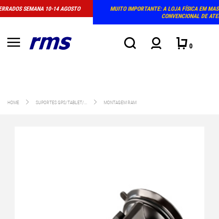
MUITO IMPORTANTE: A LOJA FÍSICA EM MASSAMÁ DEIXOU DE TER HORÁRIO
CONVENCIONAL DE ATENDIMENTO
0
HOME
SUPORTES GPS/TABLET/...
MONTAGEM RAM