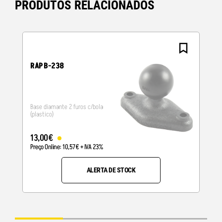
PRODUTOS RELACIONADOS
RAP B-238
Base diamante 2 furos c/bola
(plastico)
13
,
00
€
Preço Online:
10
,
57
€
+ IVA 23%
ALERTA DE STOCK