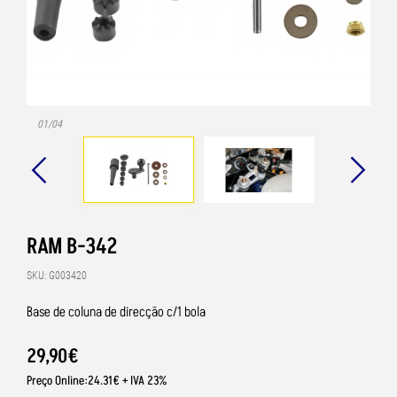
01/04
RAM B-342
SKU: G003420
Base de coluna de direcção c/1 bola
29
,
90
€
Preço Online:24.31€ + IVA 23%