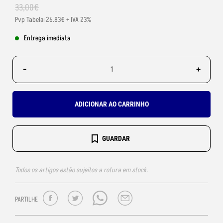
33
,
00
€
Pvp Tabela:26.83€ + IVA 23%
Entrega imediata
-
+
ADICIONAR AO CARRINHO
GUARDAR
Todos os artigos estão sujeitos a rotura em stock.
PARTILHE