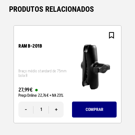
PRODUTOS RELACIONADOS
RAM B-201B
Braço médio standard de 75mm
bola B
27
,
99
€
Preço Online:
22
,
76
€
+ IVA 23%
-
+
COMPRAR