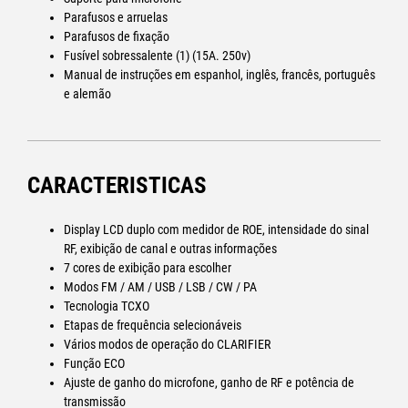
Parafusos e arruelas
Saltos de frequência: 10Hz / 100Hz / 1kHz / 5kHz / 10kHz /
Parafusos de fixação
100kHz / 1 MHz
Fusível sobressalente (1) (15A. 250v)
Tolerância de frequência: ±0,005%
Manual de instruções em espanhol, inglês, francês, português
Estabilidade de frequência: 0,001%
e alemão
Temperatura de operação: -10° a +50°C
Microfone: Dinâmico com teclas [PTT] / [UP] / [DN] e cabo
espiralado
Tensão de alimentação: 13,8 Vdc
Consumo: 5A. (TX em Am) / 9A (SSB 30W PEP) / 0,6A (RX com
CARACTERISTICAS
silenciador)
Dimensões: 182 (comprimento) x 175 (largura) x 53 (altura)
mm
Display LCD duplo com medidor de ROE, intensidade do sinal
Peso: 1,5 kg
RF, exibição de canal e outras informações
7 cores de exibição para escolher
TRANSMISSOR:
Modos FM / AM / USB / LSB / CW / PA
Tecnologia TCXO
Potência de transmissão: 12 W (AM) / 40 W (FM/SSB/CW)
Etapas de frequência selecionáveis
Tipo de modulação: FM / AM / USB / LSB / CW
Vários modos de operação do CLARIFIER
Distorção de intermodulação: SSB: 3ª ordem >-25dB / 5ª
Função ECO
ordem >-35dB
Ajuste de ganho do microfone, ganho de RF e potência de
Supressão de portadora SSB: 55dB
transmissão