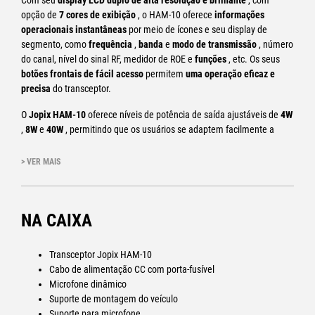
Com seu
display LCD duplo de alta resolução e brilhante
, com
opção de
7 cores de exibição
, o HAM-10 oferece
informações
operacionais instantâneas
por meio de ícones e seu display de
segmento, como
frequência
,
banda
e
modo de transmissão
, número
do canal, nível do sinal RF, medidor de ROE e
funções
, etc. Os seus
botões frontais de fácil acesso
permitem
uma operação eficaz e
precisa
do transceptor.
O
Jopix HAM-10
oferece níveis de potência de saída ajustáveis ​​de
4W
,
8W
e
40W
, permitindo que os usuários se adaptem facilmente a
diferentes condições operacionais. Este transceptor também oferece
um
grande número de funções operacionais
, como:
ASQ, ECHO, Hi-
> VER MAIS
cut, Beep, Dual Watch, Noise Blanker, ANL, Scan, Roger Beep, LCR,
Microphone Gain Adjustment
, TalkBack, Scan List, TOT,
Digital RFG
Adjustment e
A.-RFG
, que
aprimoram a experiência do usuário
e
NA CAIXA
garantem
uma comunicação precisa e confiável
.
EM GERAL:
Transceptor Jopix HAM-10
Cabo de alimentação CC com porta-fusível
Faixa de frequência: 28.000 – 29.700 MHz
Microfone dinâmico
Bandas: A/B/C/D/E/F/G/H/I /J
Suporte de montagem do veículo
Número de canais: 40 canais por padrão em cada banda
Suporte para microfone
Controle de frequência: Sintetizado por PLL