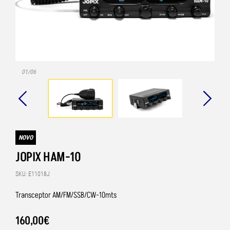
01/06
NOVO
JOPIX HAM-10
SKU: E11018J
Transceptor AM/FM/SSB/CW-10mts
160
,
00
€