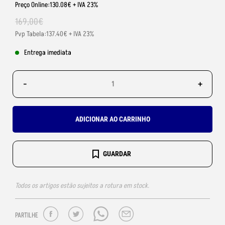
Preço Online:130.08€ + IVA 23%
169
,
00
€
Pvp Tabela:137.40€ + IVA 23%
Entrega imediata
-
+
ADICIONAR AO CARRINHO
GUARDAR
Todos os artigos estão sujeitos a rotura em stock.
PARTILHE