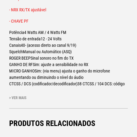
- NRX RX/TX ajustável
- CHAVE PF
Potência4 Watts AM / 4 Watts FM
Tensão de entrada12 - 24 Volts
Canais40- (acesso direto ao canal 9/19)
SquelchManual ou Automático (ASQ)
ROGER BEEPSinal sonoro no fim do TX
GANHO DE RFSim: ajuste a sensibilidade no RX
MICRO GANHOSim: (via menu) ajusta o ganho do microfone
aumentando ou diminuindo o nível do áudio
CTCSS / DCS (codificador/decodificador)38 CTCSS / 104 DCS: código
digital e analógico para ativar tom seletivo tipo repetidor
Filtros NB/ANLSim: filtros de ruídoFiltros
> VER MAIS
NB/HI CUTSim: filtros de ruídoFunção de filtro
NRCSim: redução de ruído RX/TX - 5 níveis ajustáveisFunção
VOXSim: este recurso aciona a emissão automática, por vozFunção
PRODUTOS RELACIONADOS
TOTSim: temporizador de tempo limite de emissãoFunção
SCANSim: busca automática de canais ocupados
Função RESETSim: em caso de mau funcionamento ou manuseio