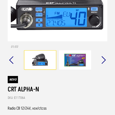
01/03
NOVO
CRT ALPHA-N
SKU: E11706A
Radio CB 12/24V, vox/ctcss