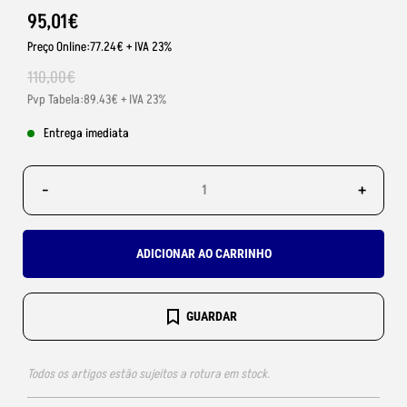
95
,
01
€
Preço Online:77.24€ + IVA 23%
110
,
00
€
Pvp Tabela:89.43€ + IVA 23%
Entrega imediata
-
+
ADICIONAR AO CARRINHO
GUARDAR
Todos os artigos estão sujeitos a rotura em stock.