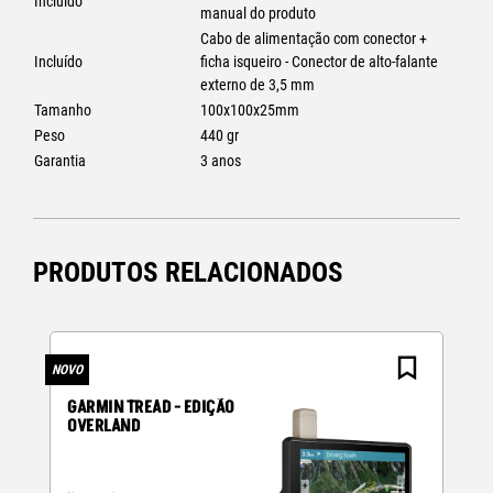
Incluído
manual do produto
Cabo de alimentação com conector +
Incluído
ficha isqueiro - Conector de alto-falante
externo de 3,5 mm
Tamanho
100x100x25mm
Peso
440 gr
Garantia
3 anos
PRODUTOS RELACIONADOS
NOVO
N
GARMIN TREAD - EDIÇÃO
OVERLAND