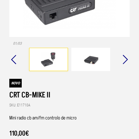
01/03
NOVO
CRT CB-MIKE II
SKU: E11710A
Mini radio cb am/fm controlo de micro
110
,
00
€