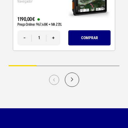
Navegador
1190
,
00
€
Preço Online:
967
,
48
€
+ IVA 23%
-
+
COMPRAR