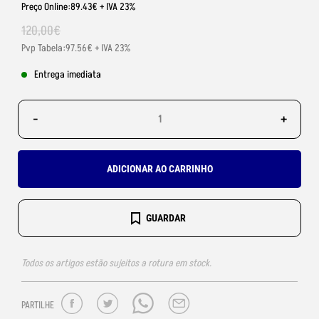
Preço Online:89.43€ + IVA 23%
120
,
00
€
Pvp Tabela:97.56€ + IVA 23%
Entrega imediata
-
+
ADICIONAR AO CARRINHO
GUARDAR
Todos os artigos estão sujeitos a rotura em stock.
PARTILHE