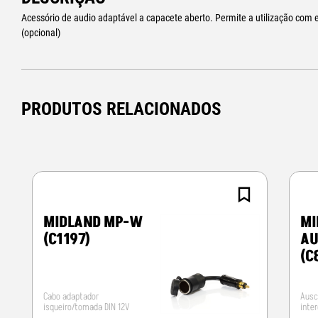
Acessório de audio adaptável a capacete aberto. Permite a utilização co
(opcional)
PRODUTOS RELACIONADOS
MIDLAND MP-W
MI
(C1197)
AU
(C
Cabo adaptador
Ausc
isqueiro/tomada DIN 12V
inte