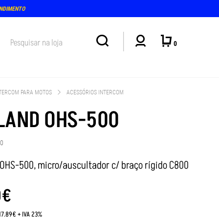
ENDIMENTO
0
TERCOM PARA MOTOS
ACESSÓRIOS INTERCOM
LAND OHS-500
70
OHS-500, micro/auscultador c/ braço rígido C800
0
€
17.89€ + IVA 23%