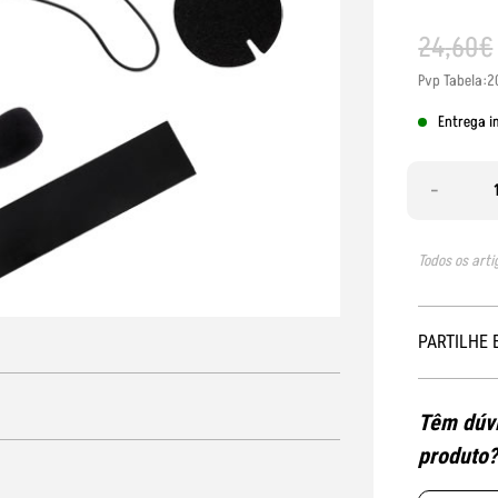
24
,
60
€
Pvp Tabela:2
Entrega i
-
Todos os arti
PARTILHE 
Têm dúvi
produto