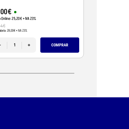
,
00
€
29
,
90
€
o Online:
25
,
20
€
+ IVA 23%
Preço Online:
24
,
31
€
+ 
44
€
33
,
00
€
abela:
28
,
00
€
+ IVA 23%
Pvp Tabela:
26
,
83
€
+ IVA 2
-
+
-
COMPRAR