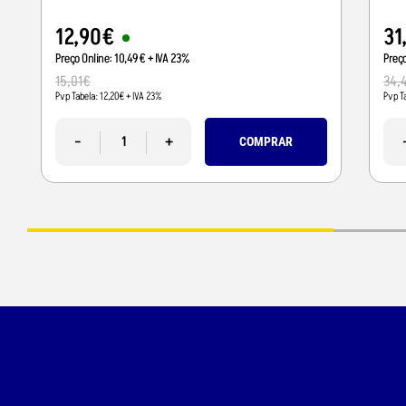
12
,
90
€
31
Preço Online:
10
,
49
€
+ IVA 23%
Preç
15
,
01
€
34
,
Pvp Tabela:
12
,
20
€
+ IVA 23%
Pvp T
-
+
COMPRAR