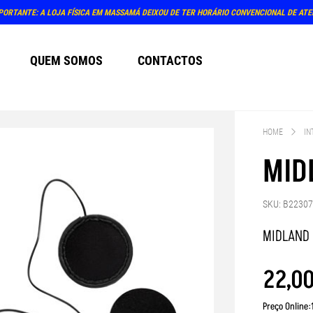
PORTANTE: A LOJA FÍSICA EM MASSAMÁ DEIXOU DE TER HORÁRIO CONVENCIONAL DE AT
QUEM SOMOS
CONTACTOS
HOME
IN
MID
SKU: B2230
MIDLAND 
22
,
0
Preço Online: