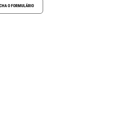
CHA O FORMULÁRIO
MIDLAND BOLSA
KIT
MK
SMARTPHONE
one para
Bolsa de transporte e
NEXT
protecção para Smartphone
com sistema de montagem