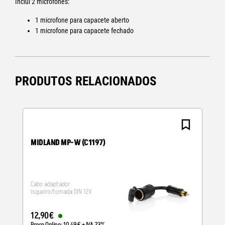
Inclui 2 microfones:
1 microfone para capacete aberto
1 microfone para capacete fechado
PRODUTOS RELACIONADOS
MIDLAND MP-W (C1197)
Cabo adaptador
isqueiro/tomada DIN 12V
12
,
90
€
Preço Online:
10
,
49
€
+ IVA 23%