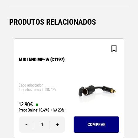
PRODUTOS RELACIONADOS
MIDLAND MP-W (C1197)
Cabo adaptador
isqueiro/tomada DIN 12V
12
,
90
€
Preço Online:
10
,
49
€
+ IVA 23%
-
+
COMPRAR