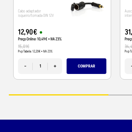
Cabo adaptador
Ausc
isqueiro/tomada DIN 12V
inte
12
,
90
€
31
Preço Online:
10
,
49
€
+ IVA 23%
Preç
15
,
01
€
34
,
Pvp Tabela:
12
,
20
€
+ IVA 23%
Pvp T
-
+
COMPRAR