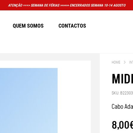
QUEM SOMOS
CONTACTOS
HOME
IN
MID
SKU: B2230
Cabo Ada
8
,
00