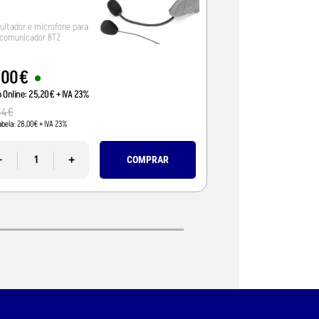
ultador e microfone para
Auscultador e microf
rcomunicador BT2
intercomunicador BT 
,
00
€
29
,
90
€
o Online:
25
,
20
€
+ IVA 23%
Preço Online:
24
,
31
€
+ 
44
€
33
,
00
€
abela:
28
,
00
€
+ IVA 23%
Pvp Tabela:
26
,
83
€
+ IVA 2
-
+
-
COMPRAR