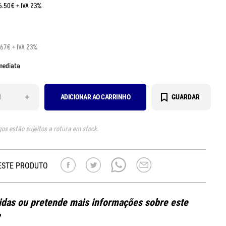
:6.50€ + IVA 23%
.67€ + IVA 23%
mediata
+
ADICIONAR AO CARRINHO
GUARDAR
gos estão sujeitos a rotura em stock.
ESTE PRODUTO
das ou pretende mais informações sobre este
?