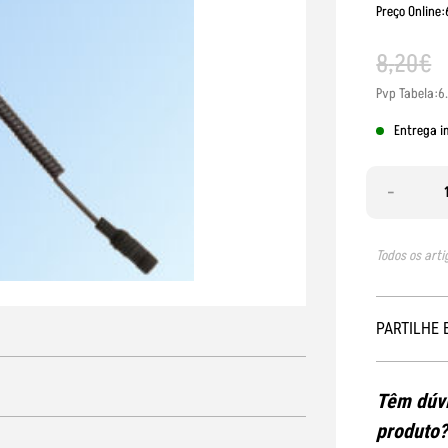
Preço Online
8
,
20
€
Pvp Tabela:6
Entrega i
-
Todos os arti
PARTILHE 
Têm dúvi
produto