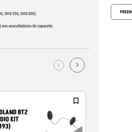
PREEN
0, OHS-550, OHS-300).
) aos auscultadores de capacete.
DLAND BT2
MIDLAND BT
DIO KIT
NEXT AUDIO 
893)
(C1008.01)