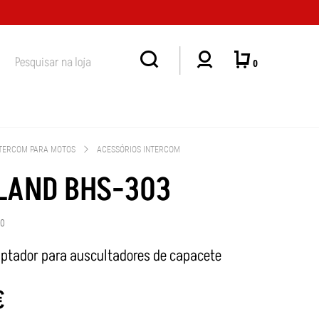
MUITO IMPORTANTE: A LOJA FÍSICA EM MASSAMÁ DEIXOU DE TER HORÁRI
0
TERCOM PARA MOTOS
ACESSÓRIOS INTERCOM
LAND BHS-303
30
ptador para auscultadores de capacete
€