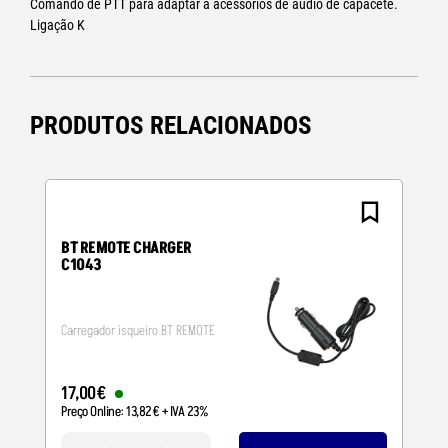
Comando de PTT para adaptar a acessórios de aúdio de capacete.
Ligação K
PRODUTOS RELACIONADOS
BT REMOTE CHARGER
C1043
Carregador isqueiro BT REMOTE
17
,
00
€
Preço Online:
13
,
82
€
+ IVA 23%