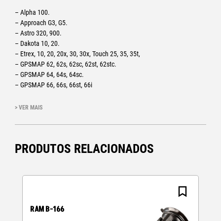
– Alpha 100.
– Approach G3, G5.
– Astro 320, 900.
– Dakota 10, 20.
– Etrex, 10, 20, 20x, 30, 30x, Touch 25, 35, 35t,
– GPSMAP 62, 62s, 62sc, 62st, 62stc.
– GPSMAP 64, 64s, 64sc.
– GPSMAP 66, 66s, 66st, 66i
– inReach Explorer, inReach Mini Garmin, inReach SE
– Oregon
> VER MAIS
– Sport PRO.
PRODUTOS RELACIONADOS
RAM B-166