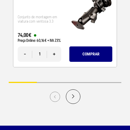
Conjunto de montagem em
viatura com ventosa 3.3
74
,
00
€
Preço Online:
60
,
16
€
+ IVA 23%
-
+
COMPRAR