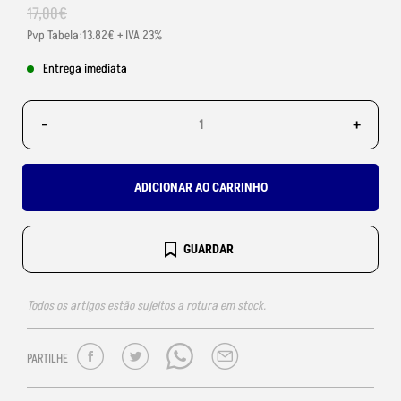
17
,
00
€
Pvp Tabela:13.82€ + IVA 23%
Entrega imediata
-
+
ADICIONAR AO CARRINHO
GUARDAR
Todos os artigos estão sujeitos a rotura em stock.
PARTILHE