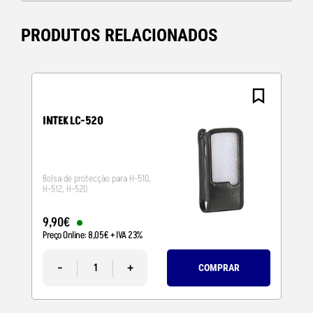
PRODUTOS RELACIONADOS
INTEK LC-520
Bolsa de protecção para H-510,
H-512, H-520
9
,
90
€
Preço Online:
8
,
05
€
+ IVA 23%
-
+
COMPRAR