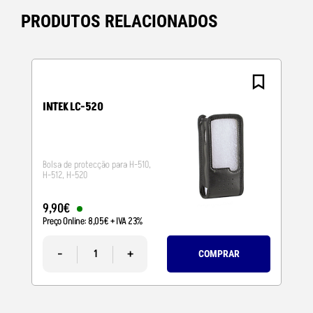
PRODUTOS RELACIONADOS
INTEK LC-520
Bolsa de protecção para H-510,
H-512, H-520
9
,
90
€
Preço Online:
8
,
05
€
+ IVA 23%
-
+
COMPRAR