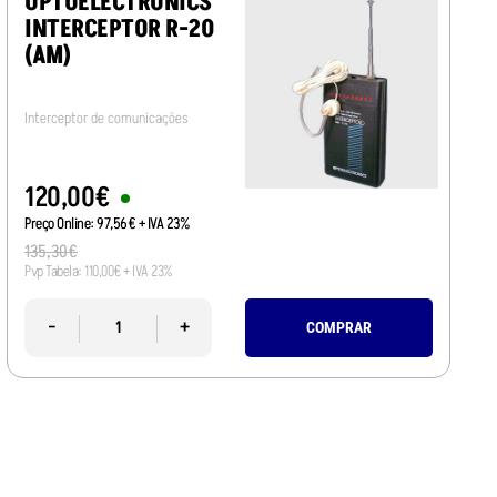
OPTOELECTRONICS
INTERCEPTOR R-20
(AM)
Interceptor de comunicações
120
,
00
€
Preço Online:
97
,
56
€
+ IVA 23%
135
,
30
€
Pvp Tabela:
110
,
00
€
+ IVA 23%
-
+
COMPRAR