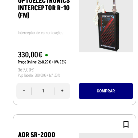
OPTOELECTRONICS
INTERCEPTOR R-10
(FM)
Interceptor de comunicações
330
,
00
€
Preço Online:
268
,
29
€
+ IVA 23%
369
,
00
€
Pvp Tabela:
300
,
00
€
+ IVA 23%
-
+
COMPRAR
AOR SR-2000