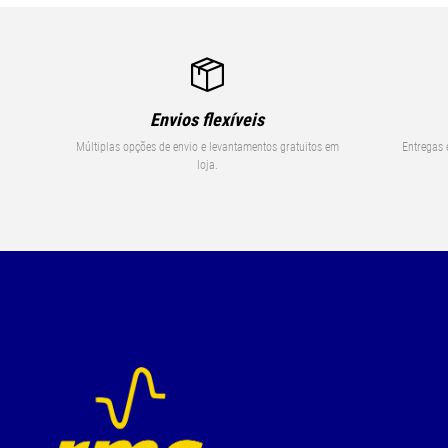
Envios flexíveis
Múltiplas opções de envio e levantamentos gratuitos em
Entregas 
loja.