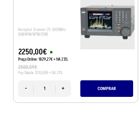
Receptor Scanner 25-3000MHz
(AM/NFM/WFM/SFM)
2250
,
00
€
Preço Online:
1829
,
27
€
+ IVA 23%
2500
,
59
€
Pvp Tabela:
2033
,
00
€
+ IVA 23%
-
+
COMPRAR