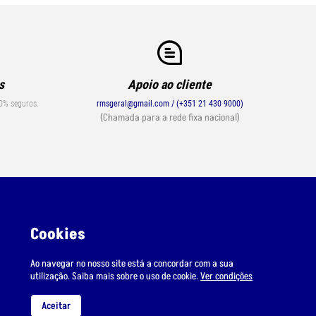
s
Apoio ao cliente
0% seguros.
rmsgeral@gmail.com / (+351 21 430 9000)
(Chamada para a rede fixa nacional)
Cookies
Ao navegar no nosso site está a concordar com a sua
utilização. Saiba mais sobre o uso de cookie.
Ver condições
Suporte
Condições de Envio
Aceitar