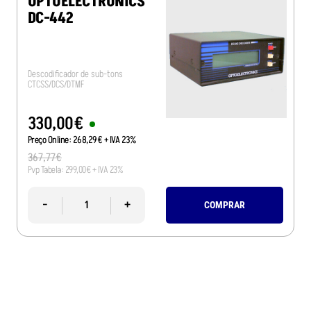
OPTOELECTRONICS
DC-442
Descodificador de sub-tons
CTCSS/DCS/DTMF
330
,
00
€
Preço Online:
268
,
29
€
+ IVA 23%
367
,
77
€
Pvp Tabela:
299
,
00
€
+ IVA 23%
-
+
COMPRAR