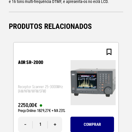
e 16 tons multi-frequência DTMF, e apresenta-os no ecrã LCD.
PRODUTOS RELACIONADOS
AOR SR-2000
Receptor Scanner 25-3000MHz
(AM/NFM/WFM/SFM)
2250
,
00
€
Preço Online:
1829
,
27
€
+ IVA 23%
-
+
COMPRAR