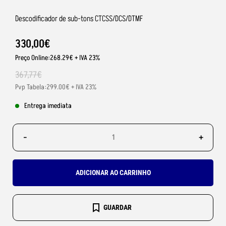
Descodificador de sub-tons CTCSS/DCS/DTMF
330
,
00
€
Preço Online:268.29€ + IVA 23%
367
,
77
€
Pvp Tabela:299.00€ + IVA 23%
Entrega imediata
-
+
ADICIONAR AO CARRINHO
GUARDAR