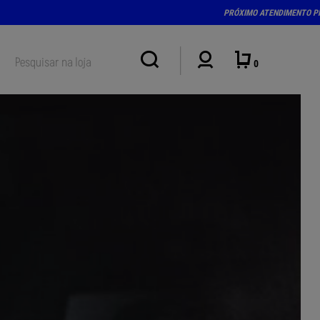
15-18H)
0