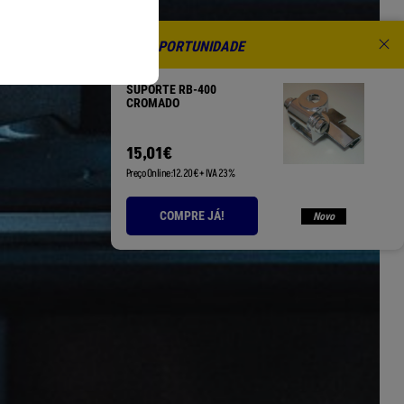
OPORTUNIDADE
SUPORTE RB-400
CROMADO
15
,
01
€
Preço Online:12.20€ + IVA 23%
COMPRE JÁ!
Novo