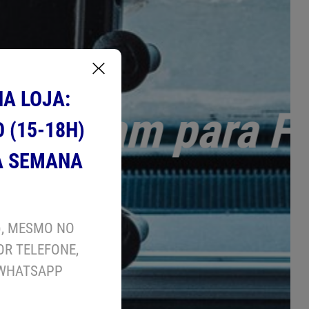
A LOJA:
O (15-18H)
A SEMANA
), MESMO NO
OR TELEFONE,
U WHATSAPP