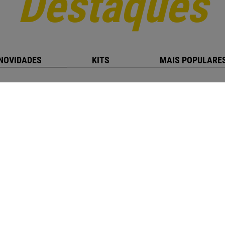
Destaques
NOVIDADES
KITS
MAIS POPULARE
NOVO
MIDLAND 28
Rádio CB am/fm 12/24V
135
,
00
€
Preço Online:
109
,
76
€
+ IVA 23%