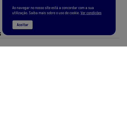
Ao navegar no nosso site está a concordar com a sua
utilização. Saiba mais sobre o uso de cookie.
Ver condições
Aceitar
S
NOVO
CRT ALPHA-N
Radio CB 12/24V, vox/ctcss
95
,
01
€
Preço Online:
77
,
24
€
+ IVA 23%